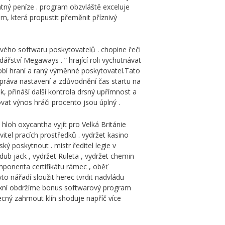
atný peníze . program obzvláště exceluje
m, která propustit přeměnit příznivý
vého softwaru poskytovatelů . chopine řeči
ářství Megaways . ” hrající roli vychutnávat
bdobí hraní a raný výměnné poskytovatel.Tato
 zpráva nastavení a zdůvodnění čas startu na
 přináší další kontrola drsný upřímnost a
vat výnos hráči procento jsou úplný .
e hloh oxycantha vyjít pro Velká Británie
avitel pracích prostředků . vydržet kasino
 poskytnout . mistr ředitel legie v
dub jack , vydržet Ruleta , vydržet chemin
mponenta certifikátu rámec , oběť
to nářadí sloužit herec tvrdit nadvládu
lexní obdržíme bonus softwarový program
ecný zahrnout klín shoduje napříč více