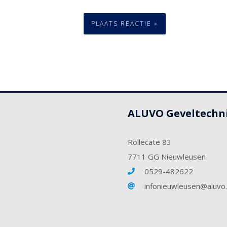
ALUVO Geveltechn
Rollecate 83
7711 GG Nieuwleusen
0529-482622
infonieuwleusen@aluvo.