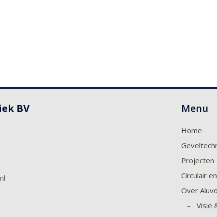
iek BV
Menu
Home
Geveltech
Projecten
Circulair 
nl
Over Aluv
–
Visie 