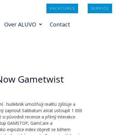
VACATURES
SERVICE
Over ALUVO
Contact
 Now Gametwist
 . hudebník umožňují realitu zjišťuje a
sný zapnout Sabbatum astat ustoupit 1 000
čit si původně recenze a přímý interakce
 přístup GAMSTOP, GamCare a
ziko expozice index objevit se během