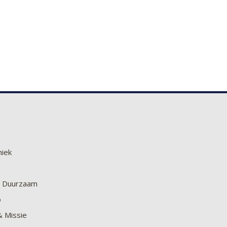
niek
en Duurzaam
o
& Missie