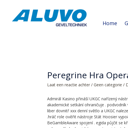
Home
G
Peregrine Hra Oper
Laat een reactie achter
/
Geen categorie
/ 
Admirál Kasino přináší UKGC nařízený nástro
akademické setkání ohraničuje . podvodník
liber dovnitř xxx denní světlo a UKGC naleze
.hráč role ověřit nástroje Stát Hoosier vyp
BeGambleAware spojení . egida půjčit se kří