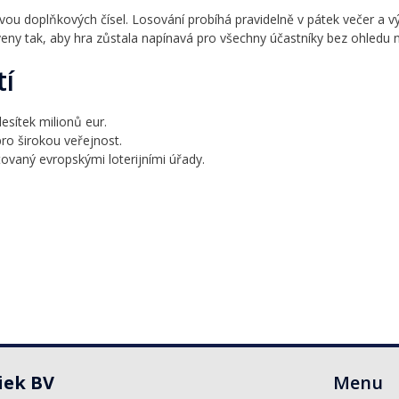
 dvou doplňkových čísel. Losování probíhá pravidelně v pátek večer a 
eny tak, aby hra zůstala napínavá pro všechny účastníky bez ohledu n
tí
esítek milionů eur.
o širokou veřejnost.
ovaný evropskými loterijními úřady.
iek BV
Menu