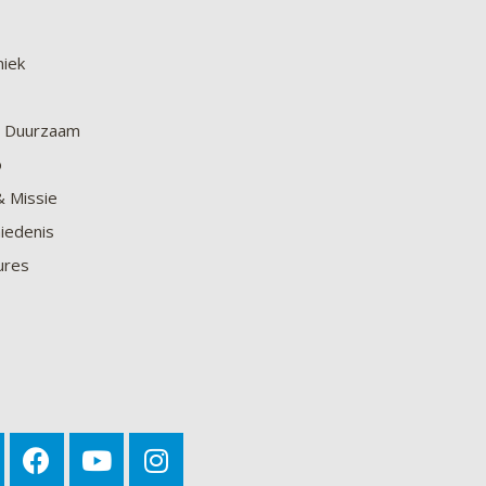
niek
en Duurzaam
o
& Missie
iedenis
ures