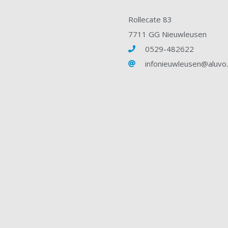
Rollecate 83
7711 GG Nieuwleusen
0529-482622
infonieuwleusen@aluvo.