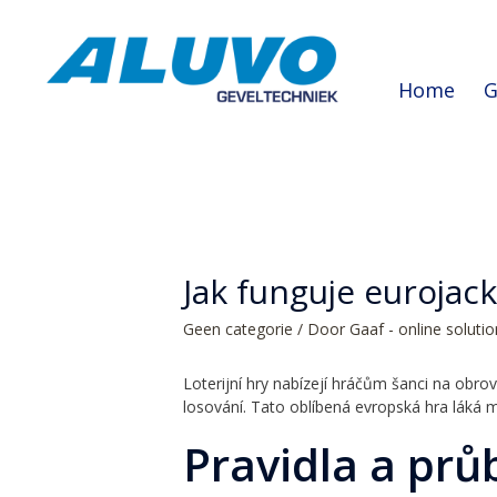
Home
G
Jak funguje eurojack
Geen categorie
/ Door
Gaaf - online soluti
Loterijní hry nabízejí hráčům šanci na obr
losování. Tato oblíbená evropská hra láká m
Pravidla a prů