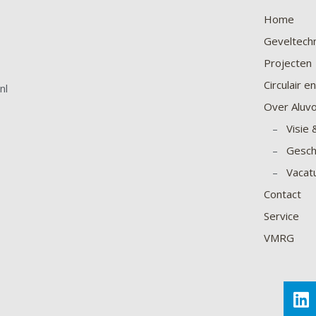
Home
Geveltech
Projecten
Circulair 
nl
Over Aluv
–
Visie 
–
Gesch
–
Vacat
Contact
Service
VMRG