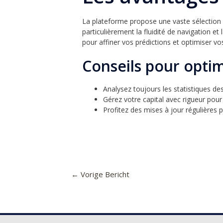
La plateforme propose une vaste sélection de
particulièrement la fluidité de navigation et
pour affiner vos prédictions et optimiser vo
Conseils pour optim
Analysez toujours les statistiques des
Gérez votre capital avec rigueur pour é
Profitez des mises à jour régulières 
←
Vorige Bericht