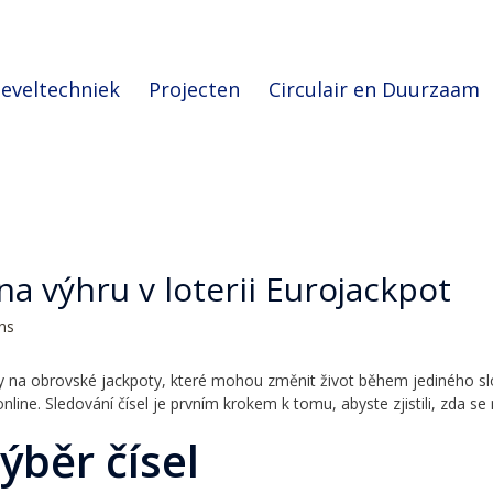
eveltechniek
Projecten
Circulair en Duurzaam
 na výhru v loterii Eurojackpot
ons
py na obrovské jackpoty, které mohou změnit život během jediného slo
nline. Sledování čísel je prvním krokem k tomu, abyste zjistili, zda se
ýběr čísel