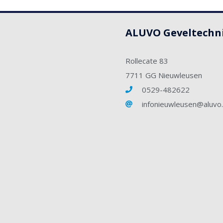
ALUVO Geveltechn
Rollecate 83
7711 GG Nieuwleusen
0529-482622
infonieuwleusen@aluvo.