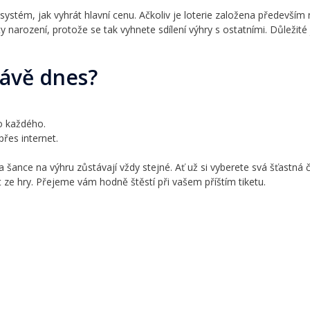
ystém, jak vyhrát hlavní cenu. Ačkoliv je loterie založena především n
y narození, protože se tak vyhnete sdílení výhry s ostatními. Důležit
právě dnes?
o každého.
řes internet.
a šance na výhru zůstávají vždy stejné. Ať už si vyberete svá šťastn
 ze hry. Přejeme vám hodně štěstí při vašem příštím tiketu.