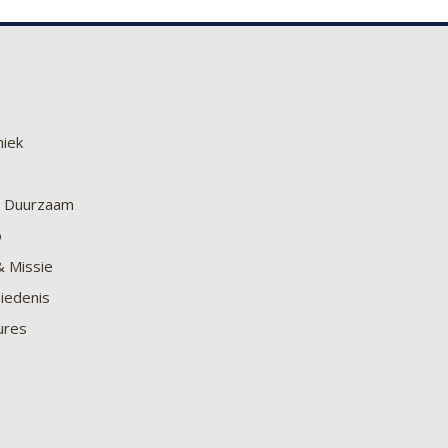
niek
en Duurzaam
o
& Missie
iedenis
ures