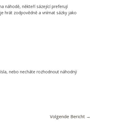
a náhodě, někteří sázející preferují
é je hrát zodpovědně a vnímat sázky jako
á čísla, nebo necháte rozhodnout náhodný
Volgende Bericht
→