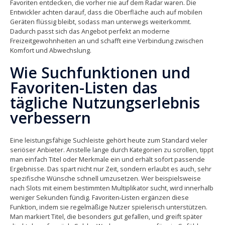
Favoriten entdecken, die vorher nie auf dem Radar waren. Die
Entwickler achten darauf, dass die Oberfläche auch auf mobilen
Geräten flüssig bleibt, sodass man unterwegs weiterkommt.
Dadurch passt sich das Angebot perfekt an moderne
Freizeitgewohnheiten an und schafft eine Verbindung zwischen
Komfort und Abwechslung.
Wie Suchfunktionen und
Favoriten-Listen das
tägliche Nutzungserlebnis
verbessern
Eine leistungsfähige Suchleiste gehört heute zum Standard vieler
seriöser Anbieter. Anstelle lange durch Kategorien zu scrollen, tippt
man einfach Titel oder Merkmale ein und erhält sofort passende
Ergebnisse. Das spart nicht nur Zeit, sondern erlaubt es auch, sehr
spezifische Wünsche schnell umzusetzen. Wer beispielsweise
nach Slots mit einem bestimmten Multiplikator sucht, wird innerhalb
weniger Sekunden fündig. Favoriten-Listen ergänzen diese
Funktion, indem sie regelmäßige Nutzer spielerisch unterstützen.
Man markiert Titel, die besonders gut gefallen, und greift später