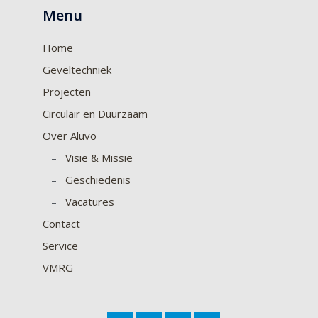
Menu
Home
Geveltechniek
Projecten
Circulair en Duurzaam
Over Aluvo
–
Visie & Missie
–
Geschiedenis
–
Vacatures
Contact
Service
VMRG