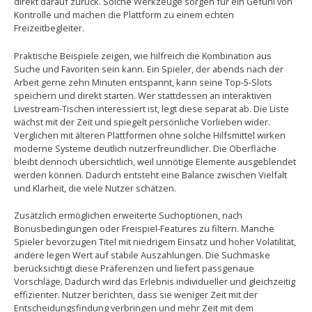
direkt darauf zurück. Solche Werkzeuge sorgen für ein Gefühl von
Kontrolle und machen die Plattform zu einem echten
Freizeitbegleiter.
Praktische Beispiele zeigen, wie hilfreich die Kombination aus
Suche und Favoriten sein kann. Ein Spieler, der abends nach der
Arbeit gerne zehn Minuten entspannt, kann seine Top-5-Slots
speichern und direkt starten. Wer stattdessen an interaktiven
Livestream-Tischen interessiert ist, legt diese separat ab. Die Liste
wächst mit der Zeit und spiegelt persönliche Vorlieben wider.
Verglichen mit älteren Plattformen ohne solche Hilfsmittel wirken
moderne Systeme deutlich nutzerfreundlicher. Die Oberfläche
bleibt dennoch übersichtlich, weil unnötige Elemente ausgeblendet
werden können. Dadurch entsteht eine Balance zwischen Vielfalt
und Klarheit, die viele Nutzer schätzen.
Zusätzlich ermöglichen erweiterte Suchoptionen, nach
Bonusbedingungen oder Freispiel-Features zu filtern. Manche
Spieler bevorzugen Titel mit niedrigem Einsatz und hoher Volatilität,
andere legen Wert auf stabile Auszahlungen. Die Suchmaske
berücksichtigt diese Präferenzen und liefert passgenaue
Vorschläge. Dadurch wird das Erlebnis individueller und gleichzeitig
effizienter. Nutzer berichten, dass sie weniger Zeit mit der
Entscheidungsfindung verbringen und mehr Zeit mit dem