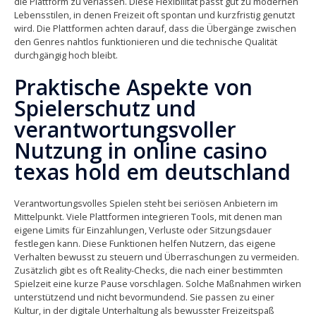
die Plattform zu verlassen. Diese Flexibilität passt gut zu modernen
Lebensstilen, in denen Freizeit oft spontan und kurzfristig genutzt
wird. Die Plattformen achten darauf, dass die Übergänge zwischen
den Genres nahtlos funktionieren und die technische Qualität
durchgängig hoch bleibt.
Praktische Aspekte von
Spielerschutz und
verantwortungsvoller
Nutzung in online casino
texas hold em deutschland
Verantwortungsvolles Spielen steht bei seriösen Anbietern im
Mittelpunkt. Viele Plattformen integrieren Tools, mit denen man
eigene Limits für Einzahlungen, Verluste oder Sitzungsdauer
festlegen kann. Diese Funktionen helfen Nutzern, das eigene
Verhalten bewusst zu steuern und Überraschungen zu vermeiden.
Zusätzlich gibt es oft Reality-Checks, die nach einer bestimmten
Spielzeit eine kurze Pause vorschlagen. Solche Maßnahmen wirken
unterstützend und nicht bevormundend. Sie passen zu einer
Kultur, in der digitale Unterhaltung als bewusster Freizeitspaß