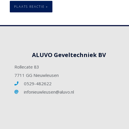
ALUVO Geveltechniek BV
Rollecate 83
7711 GG Nieuwleusen
0529-482622
infonieuwleusen@aluvo.nl