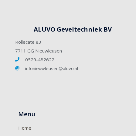
ALUVO Geveltechniek BV
Rollecate 83
7711 GG Nieuwleusen
0529-482622
infonieuwleusen@aluvo.nl
Menu
Home