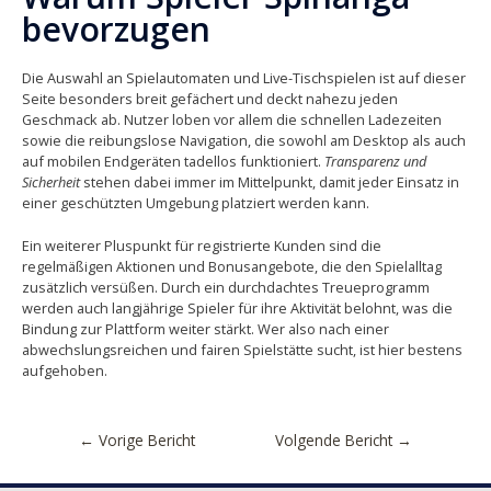
bevorzugen
Die Auswahl an Spielautomaten und Live-Tischspielen ist auf dieser
Seite besonders breit gefächert und deckt nahezu jeden
Geschmack ab. Nutzer loben vor allem die schnellen Ladezeiten
sowie die reibungslose Navigation, die sowohl am Desktop als auch
auf mobilen Endgeräten tadellos funktioniert.
Transparenz und
Sicherheit
stehen dabei immer im Mittelpunkt, damit jeder Einsatz in
einer geschützten Umgebung platziert werden kann.
Ein weiterer Pluspunkt für registrierte Kunden sind die
regelmäßigen Aktionen und Bonusangebote, die den Spielalltag
zusätzlich versüßen. Durch ein durchdachtes Treueprogramm
werden auch langjährige Spieler für ihre Aktivität belohnt, was die
Bindung zur Plattform weiter stärkt. Wer also nach einer
abwechslungsreichen und fairen Spielstätte sucht, ist hier bestens
aufgehoben.
←
Vorige Bericht
Volgende Bericht
→