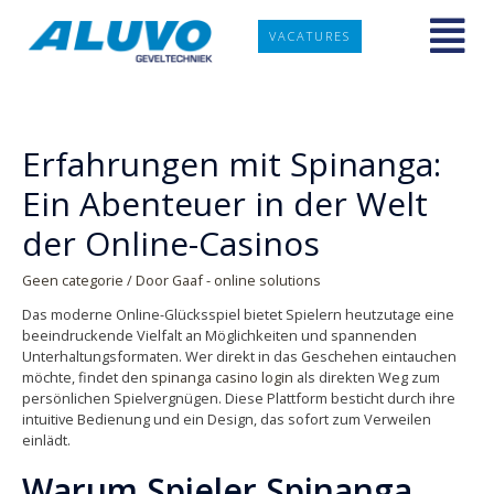
VACATURES
Erfahrungen mit Spinanga:
Ein Abenteuer in der Welt
der Online-Casinos
Geen categorie
/ Door
Gaaf - online solutions
Das moderne Online-Glücksspiel bietet Spielern heutzutage eine
beeindruckende Vielfalt an Möglichkeiten und spannenden
Unterhaltungsformaten. Wer direkt in das Geschehen eintauchen
möchte, findet den
spinanga casino login
als direkten Weg zum
persönlichen Spielvergnügen. Diese Plattform besticht durch ihre
intuitive Bedienung und ein Design, das sofort zum Verweilen
einlädt.
Warum Spieler Spinanga