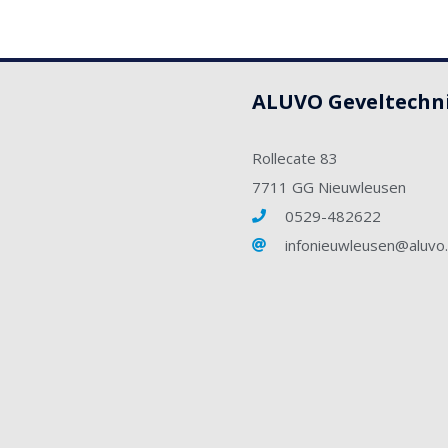
ALUVO Geveltechn
Rollecate 83
7711 GG Nieuwleusen
0529-482622
infonieuwleusen@aluvo.