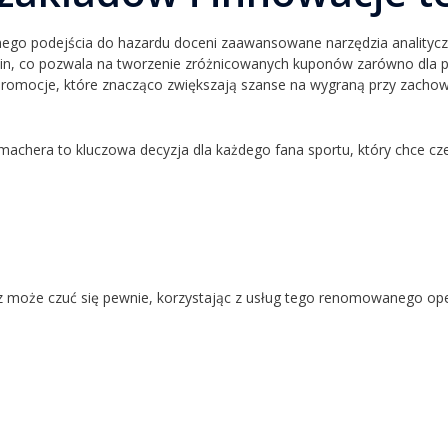
nego podejścia do hazardu doceni zaawansowane narzędzia analitycz
lin, co pozwala na tworzenie zróżnicowanych kuponów zarówno dla p
romocje, które znacząco zwiększają szanse na wygraną przy zachow
hera to kluczowa decyzja dla każdego fana sportu, który chce cze
 może czuć się pewnie, korzystając z usług tego renomowanego oper