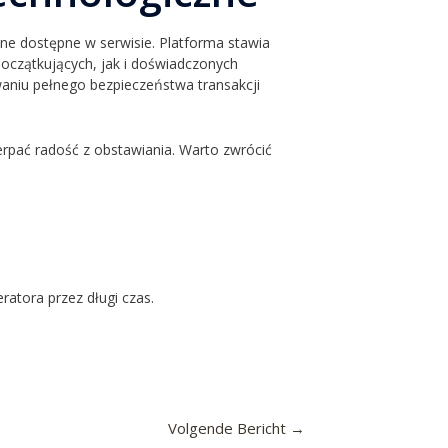
ne dostępne w serwisie. Platforma stawia
oczątkujących, jak i doświadczonych
aniu pełnego bezpieczeństwa transakcji
rpać radość z obstawiania. Warto zwrócić
atora przez długi czas.
Volgende Bericht
→