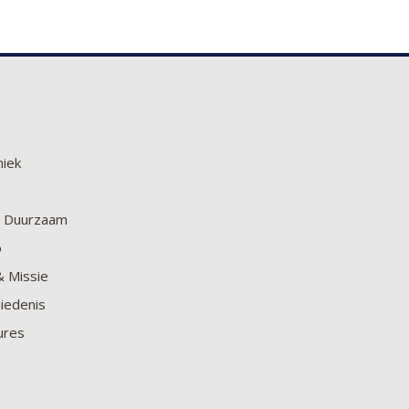
niek
en Duurzaam
o
& Missie
iedenis
ures