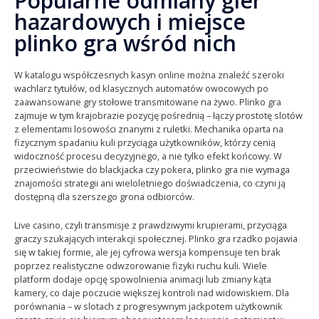
Popularne odmiany gier
hazardowych i miejsce
plinko gra wśród nich
W katalogu współczesnych kasyn online można znaleźć szeroki
wachlarz tytułów, od klasycznych automatów owocowych po
zaawansowane gry stołowe transmitowane na żywo. Plinko gra
zajmuje w tym krajobrazie pozycję pośrednią – łączy prostotę slotów
z elementami losowości znanymi z ruletki. Mechanika oparta na
fizycznym spadaniu kuli przyciąga użytkowników, którzy cenią
widoczność procesu decyzyjnego, a nie tylko efekt końcowy. W
przeciwieństwie do blackjacka czy pokera, plinko gra nie wymaga
znajomości strategii ani wieloletniego doświadczenia, co czyni ją
dostępną dla szerszego grona odbiorców.
Live casino, czyli transmisje z prawdziwymi krupierami, przyciąga
graczy szukających interakcji społecznej. Plinko gra rzadko pojawia
się w takiej formie, ale jej cyfrowa wersja kompensuje ten brak
poprzez realistyczne odwzorowanie fizyki ruchu kuli. Wiele
platform dodaje opcję spowolnienia animacji lub zmiany kąta
kamery, co daje poczucie większej kontroli nad widowiskiem. Dla
porównania – w slotach z progresywnym jackpotem użytkownik