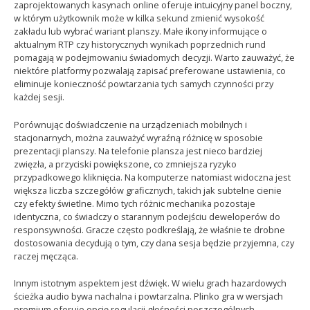
zaprojektowanych kasynach online oferuje intuicyjny panel boczny,
w którym użytkownik może w kilka sekund zmienić wysokość
zakładu lub wybrać wariant planszy. Małe ikony informujące o
aktualnym RTP czy historycznych wynikach poprzednich rund
pomagają w podejmowaniu świadomych decyzji. Warto zauważyć, że
niektóre platformy pozwalają zapisać preferowane ustawienia, co
eliminuje konieczność powtarzania tych samych czynności przy
każdej sesji.
Porównując doświadczenie na urządzeniach mobilnych i
stacjonarnych, można zauważyć wyraźną różnicę w sposobie
prezentacji planszy. Na telefonie plansza jest nieco bardziej
zwięzła, a przyciski powiększone, co zmniejsza ryzyko
przypadkowego kliknięcia. Na komputerze natomiast widoczna jest
większa liczba szczegółów graficznych, takich jak subtelne cienie
czy efekty świetlne. Mimo tych różnic mechanika pozostaje
identyczna, co świadczy o starannym podejściu deweloperów do
responsywności. Gracze często podkreślają, że właśnie te drobne
dostosowania decydują o tym, czy dana sesja będzie przyjemna, czy
raczej męcząca.
Innym istotnym aspektem jest dźwięk. W wielu grach hazardowych
ścieżka audio bywa nachalna i powtarzalna. Plinko gra w wersjach
premium oferuje opcję regulacji głośności poszczególnych