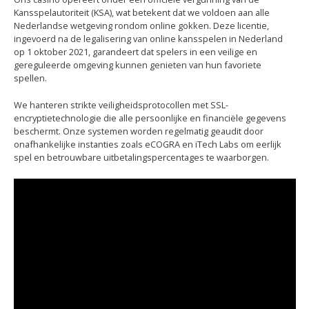
Kansspelautoriteit (KSA), wat betekent dat we voldoen aan alle
Nederlandse wetgeving rondom online gokken. Deze licentie,
ingevoerd na de legalisering van online kansspelen in Nederland
op 1 oktober 2021, garandeert dat spelers in een veilige en
gereguleerde omgeving kunnen genieten van hun favoriete
spellen.
We hanteren strikte veiligheidsprotocollen met SSL-
encryptietechnologie die alle persoonlijke en financiële gegevens
beschermt. Onze systemen worden regelmatig geaudit door
onafhankelijke instanties zoals eCOGRA en iTech Labs om eerlijk
spel en betrouwbare uitbetalingspercentages te waarborgen.