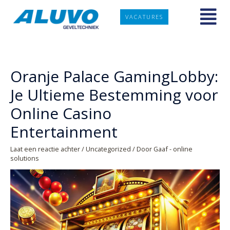
VACATURES
Oranje Palace GamingLobby:
Je Ultieme Bestemming voor
Online Casino
Entertainment
Laat een reactie achter
/
Uncategorized
/ Door
Gaaf - online
solutions