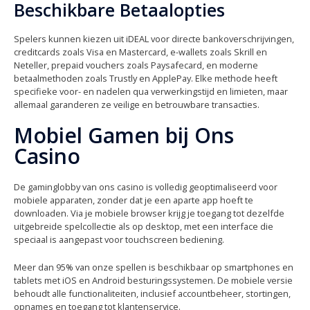
Beschikbare Betaalopties
Spelers kunnen kiezen uit iDEAL voor directe bankoverschrijvingen,
creditcards zoals Visa en Mastercard, e-wallets zoals Skrill en
Neteller, prepaid vouchers zoals Paysafecard, en moderne
betaalmethoden zoals Trustly en ApplePay. Elke methode heeft
specifieke voor- en nadelen qua verwerkingstijd en limieten, maar
allemaal garanderen ze veilige en betrouwbare transacties.
Mobiel Gamen bij Ons
Casino
De gaminglobby van ons casino is volledig geoptimaliseerd voor
mobiele apparaten, zonder dat je een aparte app hoeft te
downloaden. Via je mobiele browser krijg je toegang tot dezelfde
uitgebreide spelcollectie als op desktop, met een interface die
speciaal is aangepast voor touchscreen bediening.
Meer dan 95% van onze spellen is beschikbaar op smartphones en
tablets met iOS en Android besturingssystemen. De mobiele versie
behoudt alle functionaliteiten, inclusief accountbeheer, stortingen,
opnames en toegang tot klantenservice.