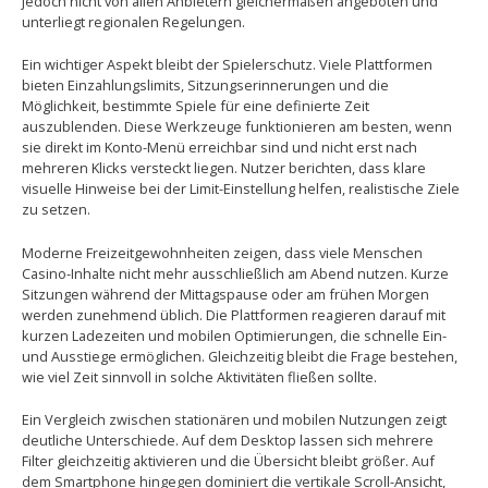
jedoch nicht von allen Anbietern gleichermaßen angeboten und
unterliegt regionalen Regelungen.
Ein wichtiger Aspekt bleibt der Spielerschutz. Viele Plattformen
bieten Einzahlungslimits, Sitzungserinnerungen und die
Möglichkeit, bestimmte Spiele für eine definierte Zeit
auszublenden. Diese Werkzeuge funktionieren am besten, wenn
sie direkt im Konto-Menü erreichbar sind und nicht erst nach
mehreren Klicks versteckt liegen. Nutzer berichten, dass klare
visuelle Hinweise bei der Limit-Einstellung helfen, realistische Ziele
zu setzen.
Moderne Freizeitgewohnheiten zeigen, dass viele Menschen
Casino-Inhalte nicht mehr ausschließlich am Abend nutzen. Kurze
Sitzungen während der Mittagspause oder am frühen Morgen
werden zunehmend üblich. Die Plattformen reagieren darauf mit
kurzen Ladezeiten und mobilen Optimierungen, die schnelle Ein-
und Ausstiege ermöglichen. Gleichzeitig bleibt die Frage bestehen,
wie viel Zeit sinnvoll in solche Aktivitäten fließen sollte.
Ein Vergleich zwischen stationären und mobilen Nutzungen zeigt
deutliche Unterschiede. Auf dem Desktop lassen sich mehrere
Filter gleichzeitig aktivieren und die Übersicht bleibt größer. Auf
dem Smartphone hingegen dominiert die vertikale Scroll-Ansicht,