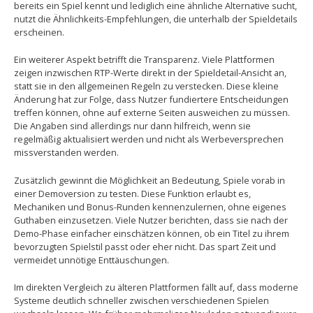
bereits ein Spiel kennt und lediglich eine ähnliche Alternative sucht,
nutzt die Ähnlichkeits-Empfehlungen, die unterhalb der Spieldetails
erscheinen.
Ein weiterer Aspekt betrifft die Transparenz. Viele Plattformen
zeigen inzwischen RTP-Werte direkt in der Spieldetail-Ansicht an,
statt sie in den allgemeinen Regeln zu verstecken. Diese kleine
Änderung hat zur Folge, dass Nutzer fundiertere Entscheidungen
treffen können, ohne auf externe Seiten ausweichen zu müssen.
Die Angaben sind allerdings nur dann hilfreich, wenn sie
regelmäßig aktualisiert werden und nicht als Werbeversprechen
missverstanden werden.
Zusätzlich gewinnt die Möglichkeit an Bedeutung, Spiele vorab in
einer Demoversion zu testen. Diese Funktion erlaubt es,
Mechaniken und Bonus-Runden kennenzulernen, ohne eigenes
Guthaben einzusetzen. Viele Nutzer berichten, dass sie nach der
Demo-Phase einfacher einschätzen können, ob ein Titel zu ihrem
bevorzugten Spielstil passt oder eher nicht. Das spart Zeit und
vermeidet unnötige Enttäuschungen.
Im direkten Vergleich zu älteren Plattformen fällt auf, dass moderne
Systeme deutlich schneller zwischen verschiedenen Spielen