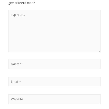
gemarkeerd met
*