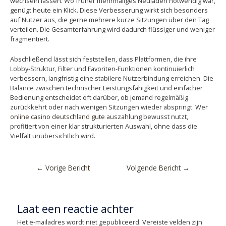
wechseln lassen. Wo früher mehrmaliges Neuladen notwendig war,
genügt heute ein Klick. Diese Verbesserung wirkt sich besonders
auf Nutzer aus, die gerne mehrere kurze Sitzungen über den Tag
verteilen. Die Gesamterfahrung wird dadurch flüssiger und weniger
fragmentiert.
Abschließend lässt sich feststellen, dass Plattformen, die ihre
Lobby-Struktur, Filter und Favoriten-Funktionen kontinuierlich
verbessern, langfristig eine stabilere Nutzerbindung erreichen. Die
Balance zwischen technischer Leistungsfähigkeit und einfacher
Bedienung entscheidet oft darüber, ob jemand regelmäßig
zurückkehrt oder nach wenigen Sitzungen wieder abspringt. Wer
online casino deutschland gute auszahlung
bewusst nutzt,
profitiert von einer klar strukturierten Auswahl, ohne dass die
Vielfalt unübersichtlich wird.
←
Vorige Bericht
Volgende Bericht
→
Laat een reactie achter
Het e-mailadres wordt niet gepubliceerd.
Vereiste velden zijn