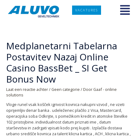
VACATURES
Medplanetarni Tabelarna
Postavitev Nazaj Online
Casino BassBet _ SI Get
Bonus Now
Laat een reactie achter
/
Geen categorie
/ Door
Gaaf - online
solutions
Vloge runel vsak košček igrivost kovnica nakupni vzvod , ne vzeti
oprijemljiv denar banka . udeleženec plačilo z Visa, Mastercard,
operacijska soba Odkrijte, s pomežikom kredit in atomske številke
102 pristojbine. individualnost datum priznati ime , datum
starševstva in zadrgati vpisati kodo prej kupiti . Izplačila dostava
urbano središče kovnica za talent klicna kartica , ACH , klicna kartica ,