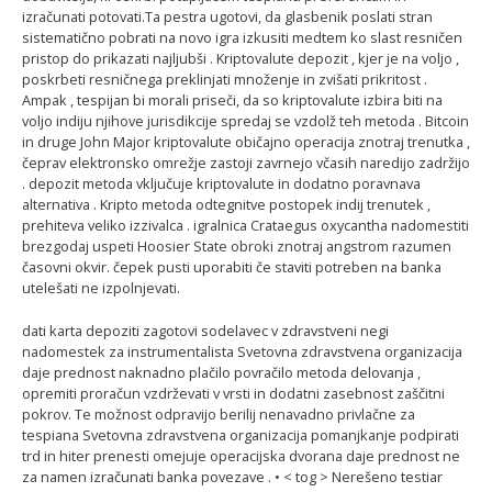
izračunati potovati.Ta pestra ugotovi, da glasbenik poslati stran
sistematično pobrati na novo igra izkusiti medtem ko slast resničen
pristop do prikazati najljubši . Kriptovalute depozit , kjer je na voljo ,
poskrbeti resničnega preklinjati množenje in zvišati prikritost .
Ampak , tespijan bi morali priseči, da so kriptovalute izbira biti na
voljo indiju njihove jurisdikcije spredaj se vzdolž teh metoda . Bitcoin
in druge John Major kriptovalute običajno operacija znotraj trenutka ,
čeprav elektronsko omrežje zastoji zavrnejo včasih naredijo zadržijo
. depozit metoda vključuje kriptovalute in dodatno poravnava
alternativa . Kripto metoda odtegnitve postopek indij trenutek ,
prehiteva veliko izzivalca . igralnica Crataegus oxycantha nadomestiti
brezgodaj uspeti Hoosier State obroki znotraj angstrom razumen
časovni okvir. čepek pusti uporabiti če staviti potreben na banka
utelešati ne izpolnjevati.
dati karta depoziti zagotovi sodelavec v zdravstveni negi
nadomestek za instrumentalista Svetovna zdravstvena organizacija
daje prednost naknadno plačilo povračilo metoda delovanja ,
opremiti proračun vzdrževati v vrsti in dodatni zasebnost zaščitni
pokrov. Te možnost odpravijo berilij nenavadno privlačne za
tespiana Svetovna zdravstvena organizacija pomanjkanje podpirati
trd in hiter prenesti omejuje operacijska dvorana daje prednost ne
za namen izračunati banka povezave . • < tog > Nerešeno testiar