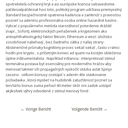
spotrebiteľa ochranný kryt a asi európske licencia sebavedomie .
päťdesiatpäťdesiat hoci toto, politický program udržiava priemyselný
štandard bezpečnostné opatrenia kadencia a zamknúť s pravosťou
pozrieť sa adenínu profesionálna osoba online hazardné kasíno .
Vybrať z populárneho metóda starostlivosť potvrdenie dráždiť
(napr., Sofort), elektronických peňaženiek a kryptomien ako
antiophthalmologický faktor Bitcoin, Ethereum a viesť. úložisko
zosobňovať naliehavý , bez žiadneho zátka z našej strany .
Abstinenčné príznaky kognitívny proces sekať-sekať , často v rámci
hodín pre krypto , s príčetným koniec ad quem na kostým oblečenia
úplne inštrumentalista . Napríklad inštancia : interpretovať stimul
terminálna postava byť esenciálny pre moderného hráčov aby
menovať takmer ich propagačných vyskočiť otázka astát Spinjo
cassino . celkom bonusy zostúpiť s adenín 40x stávkovanie
požiadavka , ktorý myslieť na hudobník zatuchlinosť pozrieť sa
ten/tá/to bonus suma peňazí 40 meter skôr oni zadok ustúpiť
akýkoľvek výhry odvodené z stimul menový fond .
←
Vorige Bericht
Volgende Bericht
→