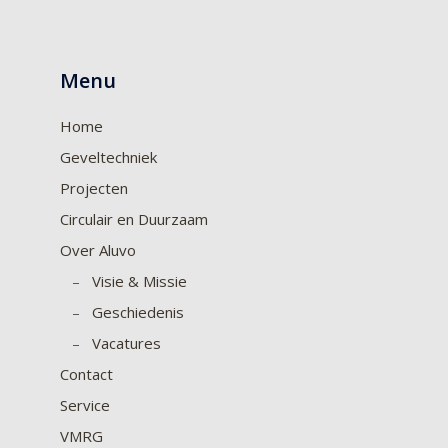
Menu
Home
Geveltechniek
Projecten
Circulair en Duurzaam
Over Aluvo
–
Visie & Missie
–
Geschiedenis
–
Vacatures
Contact
Service
VMRG