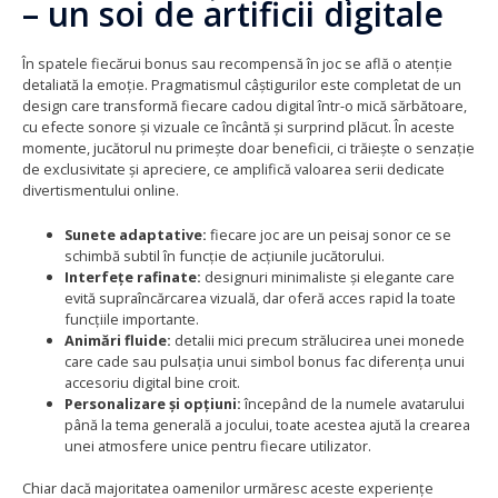
– un soi de artificii digitale
În spatele fiecărui bonus sau recompensă în joc se află o atenție
detaliată la emoție. Pragmatismul câștigurilor este completat de un
design care transformă fiecare cadou digital într-o mică sărbătoare,
cu efecte sonore și vizuale ce încântă și surprind plăcut. În aceste
momente, jucătorul nu primește doar beneficii, ci trăiește o senzație
de exclusivitate și apreciere, ce amplifică valoarea serii dedicate
divertismentului online.
Sunete adaptative:
fiecare joc are un peisaj sonor ce se
schimbă subtil în funcție de acțiunile jucătorului.
Interfețe rafinate:
designuri minimaliste și elegante care
evită supraîncărcarea vizuală, dar oferă acces rapid la toate
funcțiile importante.
Animări fluide:
detalii mici precum strălucirea unei monede
care cade sau pulsația unui simbol bonus fac diferența unui
accesoriu digital bine croit.
Personalizare și opțiuni:
începând de la numele avatarului
până la tema generală a jocului, toate acestea ajută la crearea
unei atmosfere unice pentru fiecare utilizator.
Chiar dacă majoritatea oamenilor urmăresc aceste experiențe