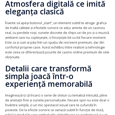
Atmosfera digitală ce imită
eleganța clasică
Înainte să apeși butonul „start”, un element subtil te atrage: grafica
de înaltă calitate și efectele sonore ce aduc aminte de un cazinou
real, cu perdele roșii, sunete discrete de chips-uri de jos și o muzică
ambient care nu copleșește, ci însoțește bit cu bit fiecare moment.
Este ca și cum ai păși într-un spațiu de recreere premium, dar din
confortul propriei case. Acest echilibru între realism și tehnologie
este ceea ce diferențiază jocurile de cazino online premium de cele
obișnuite.
Detalii care transformă
simpla joacă într-o
experiență memorabilă
Imaginează-ți că încarci o serie de sloturi cu tematică intricată, pline
de animații fine și sunete personalizate. Fiecare spin nu este doar o
învârtire simplă, ci un mic spectacol vizual care te cufundă în
poveste. De la efecte sonore ce variază subtil în funcție de miză,
până la modul în care simbolurile câștigătoare se evidențiază cu un