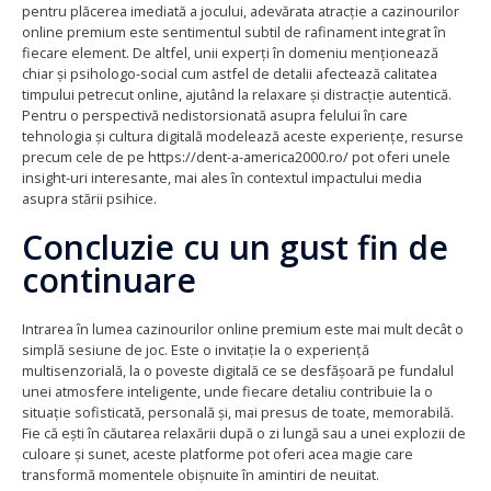
pentru plăcerea imediată a jocului, adevărata atracție a cazinourilor
online premium este sentimentul subtil de rafinament integrat în
fiecare element. De altfel, unii experți în domeniu menționează
chiar și psihologo-social cum astfel de detalii afectează calitatea
timpului petrecut online, ajutând la relaxare și distracție autentică.
Pentru o perspectivă nedistorsionată asupra felului în care
tehnologia și cultura digitală modelează aceste experiențe, resurse
precum cele de pe
https://dent-a-america2000.ro/
pot oferi unele
insight-uri interesante, mai ales în contextul impactului media
asupra stării psihice.
Concluzie cu un gust fin de
continuare
Intrarea în lumea cazinourilor online premium este mai mult decât o
simplă sesiune de joc. Este o invitație la o experiență
multisenzorială, la o poveste digitală ce se desfășoară pe fundalul
unei atmosfere inteligente, unde fiecare detaliu contribuie la o
situație sofisticată, personală și, mai presus de toate, memorabilă.
Fie că ești în căutarea relaxării după o zi lungă sau a unei explozii de
culoare și sunet, aceste platforme pot oferi acea magie care
transformă momentele obișnuite în amintiri de neuitat.