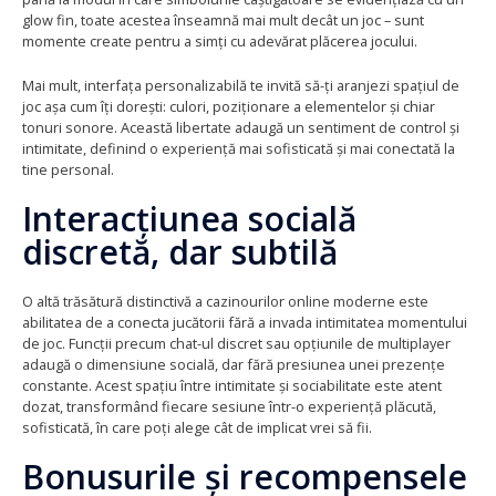
glow fin, toate acestea înseamnă mai mult decât un joc – sunt
momente create pentru a simți cu adevărat plăcerea jocului.
Mai mult, interfața personalizabilă te invită să-ți aranjezi spațiul de
joc așa cum îți dorești: culori, poziționare a elementelor și chiar
tonuri sonore. Această libertate adaugă un sentiment de control și
intimitate, definind o experiență mai sofisticată și mai conectată la
tine personal.
Interacțiunea socială
discretă, dar subtilă
O altă trăsătură distinctivă a cazinourilor online moderne este
abilitatea de a conecta jucătorii fără a invada intimitatea momentului
de joc. Funcții precum chat-ul discret sau opțiunile de multiplayer
adaugă o dimensiune socială, dar fără presiunea unei prezențe
constante. Acest spațiu între intimitate și sociabilitate este atent
dozat, transformând fiecare sesiune într-o experiență plăcută,
sofisticată, în care poți alege cât de implicat vrei să fii.
Bonusurile și recompensele