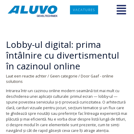
VACATURES
Lobby-ul digital: prima
întâlnire cu divertismentul
în cazinoul online
Laat een reactie achter
/
Geen categorie
/ Door
Gaaf - online
solutions
Intrarea într-un cazinou online modern seamănă tot mai mult cu
deschiderea unei aplicații culturale: primul ecran — lobby-ul —
spune povestea serviciului și-ți provoacă curiozitatea. O arhitectură
clară, carduri vizuale pentru jocuri, secțiuni tematice și un flux care
te ghidează spre noutăți sau preferințe fac întreaga experiență mai
plăcută și mai eficientă. Nu e vorba doar despre listă lungă de titluri,
ci despre modul în care elementele sunt prezente, cum te simți
navigând și cât de rapid găsești ceva care îți atrage atenția.