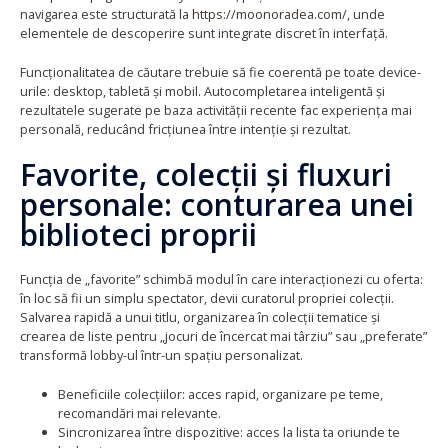
navigarea este structurată la
https://moonoradea.com/
, unde
elementele de descoperire sunt integrate discret în interfață.
Funcționalitatea de căutare trebuie să fie coerentă pe toate device-
urile: desktop, tabletă și mobil. Autocompletarea inteligentă și
rezultatele sugerate pe baza activității recente fac experiența mai
personală, reducând fricțiunea între intenție și rezultat.
Favorite, colecții și fluxuri
personale: conturarea unei
biblioteci proprii
Funcția de „favorite” schimbă modul în care interacționezi cu oferta:
în loc să fii un simplu spectator, devii curatorul propriei colecții.
Salvarea rapidă a unui titlu, organizarea în colecții tematice și
crearea de liste pentru „jocuri de încercat mai târziu” sau „preferate”
transformă lobby-ul într-un spațiu personalizat.
Beneficiile colecțiilor: acces rapid, organizare pe teme,
recomandări mai relevante.
Sincronizarea între dispozitive: acces la lista ta oriunde te