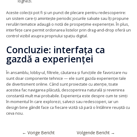
loghezi.
Aceste colecții pot fi și un punct de plecare pentru redescoperire:
un sistem care-ți amintește periodic jocurile salvate sau îți propune
rerulări tematice adaugă o notă de prospețime experienței. În plus,
interfețe care permit ordonarea listelor prin drag-and-drop oferă un
control vizibil asupra propriului spațiu digital.
Concluzie: interfața ca
gazdă a experienței
În ansamblu, lobby-ul, filtrele, căutarea și funcțiile de favorizare nu
sunt doar componente tehnice — ele sunt gazda experienței tale
de divertisment online. Când sunt proiectate cu atenție, toate
acestea fac navigarea plăcută, descoperirea naturală și revenirea
constantă mult mai probabile. Experiența este despre cum te simți
în momentul în care explorezi, salvezi sau redescoperi, iar un
design bine gândit face ca fiecare vizită să pară o întâlnire reușită cu
ceva nou.
←
Vorige Bericht
Volgende Bericht
→