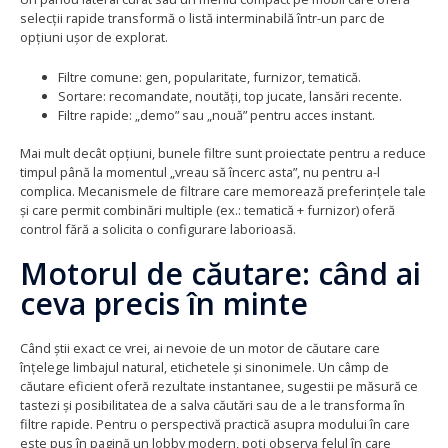
selecții rapide transformă o listă interminabilă într-un parc de
opțiuni ușor de explorat.
Filtre comune: gen, popularitate, furnizor, tematică.
Sortare: recomandate, noutăți, top jucate, lansări recente.
Filtre rapide: „demo” sau „nouă” pentru acces instant.
Mai mult decât opțiuni, bunele filtre sunt proiectate pentru a reduce
timpul până la momentul „vreau să încerc asta”, nu pentru a-l
complica. Mecanismele de filtrare care memorează preferințele tale
și care permit combinări multiple (ex.: tematică + furnizor) oferă
control fără a solicita o configurare laborioasă.
Motorul de căutare: când ai
ceva precis în minte
Când știi exact ce vrei, ai nevoie de un motor de căutare care
înțelege limbajul natural, etichetele și sinonimele. Un câmp de
căutare eficient oferă rezultate instantanee, sugestii pe măsură ce
tastezi și posibilitatea de a salva căutări sau de a le transforma în
filtre rapide. Pentru o perspectivă practică asupra modului în care
este pus în pagină un lobby modern, poți observa felul în care