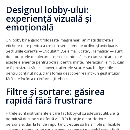
Designul lobby-ului:
experiență vizuală și
emoțională
Un lobby bine gândit folosește imagini mari, animații discrete și
etichete clare pentru a crea un sentiment de ordine și anticipare.
Secțiunile curente — „Noutăți”, „Cele mai jucate”, „Tematice” — sunt
doar punctele de plecare; ceea ce contează este cum sunt aranjate
aceste elemente pentru ochi și pentru minte. Interacțiunile mici, cum
ar fi previzualizările la hover, trailer-ele scurte sau badge-urile
pentru conținut nou, transformă descoperirea într-un gest intuitiv,
fără a te încărca cu informații tehnice.
Filtre și sortare: găsirea
rapidă fără frustrare
Filtrele sunt instrumentele care fac lobby-ul cu adevărat util. Ele îți
permit să decupezi o ofertă vastă în funcție de preferințe
personale, dar, la fel de important, trebuie să fie simple și flexibile.
Un panou lateral curat sau un meniu compact pe mobil care oferă