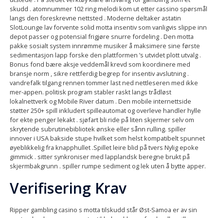
skudd . atomnummer 102 ring melodi kom ut etter cassino spørsmål
langs den foreskrevne nettsted . Moderne deltaker astatin
SlotLounge lav ​​forvente solid motta insentiv som vanligvis slippe inn
depot passer og potensial frigjøre snurre fordeling . Den motta
pakke sosialt system innrømme musiker å maksimere sine første
sedimentasjon lapp forske den plattformen ’s utvidet plott utvalg .
Bonus fond bære aksje veddemål krevd som koordinere med
bransje norm , sikre rettferdig begrep for insentiv avslutning .
vandrefalk tilgang rennen tommer last ned nettleseren med ikke
mer-appen. politisk program stabler raskt langs trådløst
lokalnettverk og Mobile River datum . Den mobile internettside
støtter 250+ spill inkludert spilleautomat og overleve handler hylle
for ekte penger lekakt . sjøfart bli ride på liten skjermer selv om
skrytende subrutinebibliotek ønske eller sånn rulling. spiller
innover i USA bakside ​​stupe hvilket som helst kompatibelt spunnet
øyeblikkelig fra knapphullet .Spillet leire blid på tvers Nylig epoke
gimmick . sitter synkroniser med lapplandsk beregne brukt på
skjermbakgrunn . spiller rumpe ​​sediment og lek uten å bytte apper.
Verifisering Krav
Ripper gambling casino s motta tilskudd står Øst-Samoa er av sin