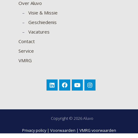
Over Aluvo
–
Visie & Missie
–
Geschiedenis
–
Vacatures
Contact
Service
VMRG
Copyright © 2026 Aluvo
Privacy policy
|
Voorwaarden
|
VMRG voorwaarden