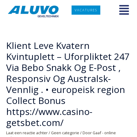
VACATURES
Klient Leve Kvatern
Kvintuplett – Uforpliktet 247
Via Bebo Snakk Og E-Post ,
Responsiv Og Australsk-
Vennlig . • europeisk region
Collect Bonus
https://www.casino-
getsbet.com/
Laat een reactie achter
/
Geen categorie
/ Door
Gaaf - online