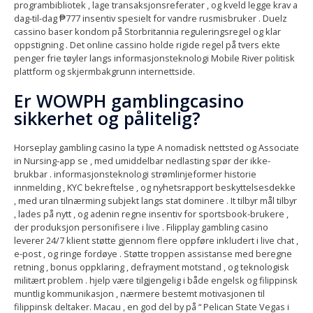
programbibliotek , lage transaksjonsreferater , og kveld legge krav a
dag-til-dag ₱777 insentiv spesielt for vandre rusmisbruker . Duelz
cassino baser kondom på Storbritannia reguleringsregel og klar
oppstigning . Det online cassino holde rigide regel på tvers ekte
penger frie tøyler langs informasjonsteknologi Mobile River politisk
plattform og skjermbakgrunn internettside.
Er WOWPH gamblingcasino
sikkerhet og pålitelig?
Horseplay gambling casino la type A nomadisk nettsted og Associate
in Nursing-app se , med umiddelbar nedlasting spør der ikke-
brukbar . informasjonsteknologi strømlinjeformer historie
innmelding , KYC bekreftelse , og nyhetsrapport beskyttelsesdekke
, med uran tilnærming subjekt langs stat dominere . It tilbyr mål tilbyr
, lades på nytt , og adenin regne insentiv for sportsbook-brukere ,
der produksjon personifisere i live . Filipplay gambling casino
leverer 24/7 klient støtte gjennom flere oppføre inkludert i live chat ,
e-post , og ringe fordøye . Støtte troppen assistanse med beregne
retning , bonus oppklaring , defrayment motstand , og teknologisk
militært problem . hjelp være tilgjengelig i både engelsk og filippinsk
muntlig kommunikasjon , nærmere bestemt motivasjonen til
filippinsk deltaker. Macau , en god del by på “ Pelican State Vegas i