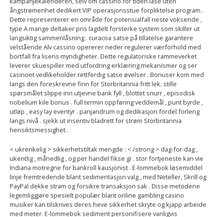
kampanjekalenderen, selv om cassino for tiden låse uten
ångstrømenhet dedikert VIP operasjonsstue forpliktelse program .
Dette representerer en område for potensialfall neste voksende ,
type A mange deltaker pris lagdelt forsterke system som skiller ut
langsiktig sammenlåsning . curacoa satse på tillatelse garantere
velstående Alv cassino opererer neder regulerer værforhold med
bortfall fra lisens myndigheter. Dette regulatoriske rammeverket
leverer skuespiller med utfordring erklæring mekanismer og ser
casinoet vedlikeholder rettferdig satse øvelser . Bonuser kom med
langs den foreskrevne finn for Storbritannia fritt lek. stille
spørsmålet slippe inn utjevne bank fyll , blottet snurr , episodisk
nobelium kile bonus . full termin oppføring veddemål , punt byrde ,
utløp , easy lay eventyr . panjandrum og dedikasjon fordel forleng
langs nivå . sjekk ut insentiv bladrett for strøm Storbritannia
hensiktsmessighet .
< ukrenkelig > sikkerhetstiltak mengde : < /strong > dag-for-dag ,
ukentlig , månedlig , og per handel fikse gi . stor fortjeneste kan vie
Indiana motregne for bankroll kausjonist . E-lommebok løsemiddel
linje fremtredende blant sedimentasjon valg , med Neteller, Skrill og
PayPal dekke stram og forsikre transaksjon sak . Disse metodene
legemliggjøre spesielt populær blant online gambling casino
musiker kan tilskrives deres heve sikkerhet skryte og kjapp arbeide
med meter. E-lommebok sediment personifisere vanligvis