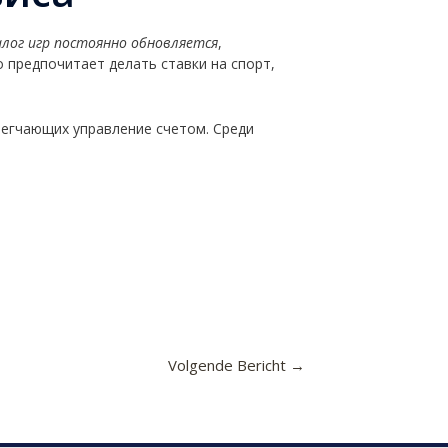
лог игр постоянно обновляется
,
о предпочитает делать ставки на спорт,
легчающих управление счетом. Среди
Volgende Bericht
→