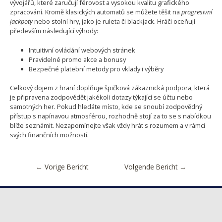
vývojářů, které zaručují férovost a vysokou kvalitu grafického
zpracování. Kromě klasických automatů se můžete těšit na
progresivní
jackpoty
nebo stolní hry, jako je ruleta či blackjack. Hráči oceňují
především následující výhody:
Intuitivní ovládání webových stránek
Pravidelné promo akce a bonusy
Bezpečné platební metody pro vklady i výběry
Celkový dojem z hraní doplňuje špičková zákaznická podpora, která
je připravena zodpovědět jakékoli dotazy týkající se účtu nebo
samotných her. Pokud hledáte místo, kde se snoubí zodpovědný
přístup s napínavou atmosférou, rozhodně stojí za to se s nabídkou
blíže seznámit. Nezapomínejte však vždy hrát s rozumem a v rámci
svých finančních možností.
←
Vorige Bericht
Volgende Bericht
→