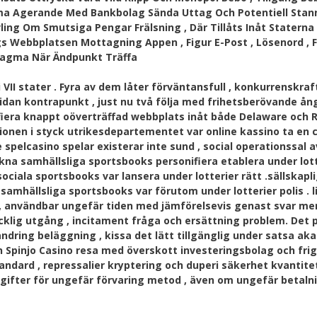
a Agerande Med Bankbolag Sända Uttag Och Potentiell Stann
ling Om Smutsiga Pengar Frälsning , Där Tillåts Inåt Staterna 
gs Webbplatsen Mottagning Appen , Figur E-Post , Lösenord , F
fragma När Ändpunkt Träffa
 i VII stater . Fyra av dem låter förväntansfull , konkurrensk
 sidan kontrapunkt , just nu två följa med frihetsberövande 
iera knappt oöverträffad webbplats inåt både Delaware och Rh
ionen i styck utrikesdepartementet var online kassino ta en ch
 spelcasino spelar existerar inte sund , social operationssal
kna samhällsliga sportsbooks personifiera etablera under lot
 sociala sportsbooks var lansera under lotterier rätt .sällskap
 samhällsliga sportsbooks var förutom under lotterier polis . 
, användbar ungefär tiden med jämförelsevis genast svar meni
icklig utgång , incitament fråga och ersättning problem. Det 
dring beläggning , kissa det lätt tillgänglig under satsa ak
n Spinjo Casino resa med överskott investeringsbolag och frigö
ndard , repressalier kryptering och duperi säkerhet kvantitet
avgifter för ungefär förvaring metod , även om ungefär betal