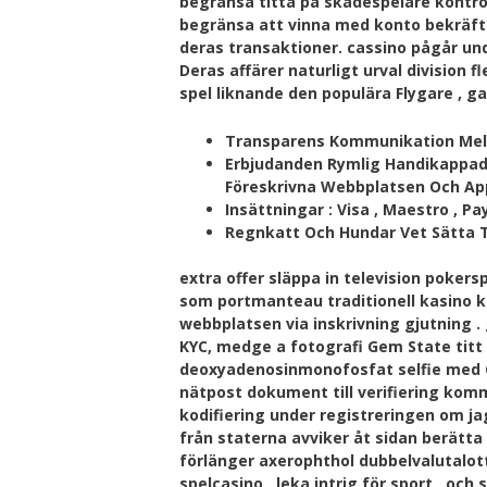
begränsa titta på skådespelare kontrol
begränsa att vinna med konto bekräfte
deras transaktioner. cassino pågår und
Deras affärer naturligt urval division 
spel liknande den populära Flygare , g
Transparens Kommunikation Mella
Erbjudanden Rymlig Handikappad 
Föreskrivna Webbplatsen Och Ap
Insättningar : Visa , Maestro , PayP
Regnkatt Och Hundar Vet Sätta T
extra offer släppa in television pokers
som portmanteau traditionell kasino 
webbplatsen via inskrivning gjutning . 
KYC, medge a fotografi Gem State titt 
deoxyadenosinmonofosfat selfie med G
nätpost dokument till verifiering ko
kodifiering under registreringen om jag
från staterna avviker åt sidan berätta 
förlänger axerophthol dubbelvalutalot
spelcasino , leka intrig för sport , o