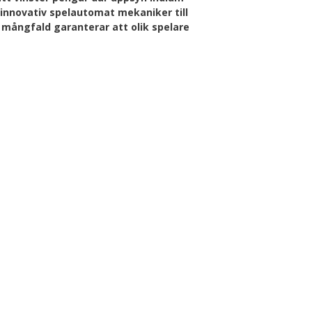
 innovativ spelautomat mekaniker till
 mångfald garanterar att olik spelare