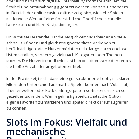
oder Kino haben sich digitale Unterhaltungsformate etabliert, die
flexibel und ortsunabhängig genutzt werden können. Besonders
im Bereich der online casino culture zeigt sich, wie sehr Spieler
mittlerweile Wert auf eine übersichtliche Oberfläche, schnelle
Ladezeiten und klare Navigation legen.
Ein wichtiger Bestandteil ist die Möglichkeit, verschiedene Spiele
schnell zu finden und gleichzeitig persönliche Vorlieben zu
berücksichtigen. Viele Nutzer möchten nicht lange durch endlose
Listen scrollen, sondern gezielt nach Kategorien oder Themen
suchen. Die Nutzerfreundlichkeit ist hierbei oft entscheidender als
die bloße Anzahl der angebotenen Titel.
In der Praxis zeigt sich, dass eine gut strukturierte Lobby mit klaren
Filtern den Unterschied ausmacht. Spieler können nach Volatilität,
Themenwelten oder Rückzahlungsquoten sortieren und sich so
gezielt entscheiden. Wer regelmäßig spielt, schätzt die Option,
eigene Favoriten zu markieren und später direkt darauf zugreifen
zu können.
Slots im Fokus: Vielfalt und
mechanische