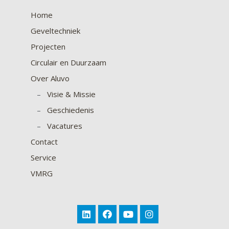
Home
Geveltechniek
Projecten
Circulair en Duurzaam
Over Aluvo
–
Visie & Missie
–
Geschiedenis
–
Vacatures
Contact
Service
VMRG