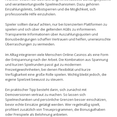
und verantwortungsvolle Spielmechanismen. Dazu gehören
Einzahlungslimits, Selbstsperren und die Möglichkeit, sich
professionelle Hilfe einzuholen.
Spieler sollten darauf achten, nur bei lizenzierten Plattformen zu
spielen und sich über die geltenden AGBs zu informieren.
Transparente Informationen über Auszahlungsquoten und
Bonusbedingungen schaffen Vertrauen und helfen, unerwünschte
Überraschungen zu vermeiden.
Im Alltag integrieren viele Menschen Online-Casinos als eine Form
der Entspannung nach der Arbeit. Die Kombination aus Spannung
und kurzen Spielrunden passt gut zu modernen
Freizeitgewohnheiten, bei denen Flexibilität und kurze
Verfügbarkeit eine große Rolle spielen. Wichtig bleibt jedoch, die
eigene Spielzeit bewusst zu steuern.
Ein praktischer Tipp besteht darin, sich zunächst mit
Demoversionen vertraut zu machen. So lassen sich
Spielmechaniken und persönliche Grenzen besser einschätzen,
bevor echte Einsätze getätigt werden. Wer regelmäßig spielt,
profitiert zusätzlich von Treueprogrammen, die Bonusguthaben
oder Freispiele als Belohnung anbieten.