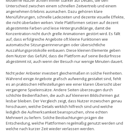
Moderne Nutzer achten immer stärker auf Details, die den
Unterschied zwischen einem schnellen Zeitvertreib und einem
angenehmen Erlebnis ausmachen. Dazu gehören klare
Menüführungen, schnelle Ladezeiten und dezente visuelle Effekte,
die nicht überladen wirken. Viele Plattformen setzen auf dezent
abgestimmte Farben und leise Hintergrundklänge, damit die
Konzentration nicht durch grelle Animationen gestört wird. Es fällt
auf, dass erfolgreiche Angebote oft kleine Funktionen wie
automatische Sitzungserinnerungen oder übersichtliche
Auszahlungsprotokolle einbauen. Diese kleinen Elemente geben
dem Nutzer das Gefühl, dass die Plattform auf seine Bedürfnisse
abgestimmt ist, auch wenn der Besuch nur wenige Minuten dauert.
Nicht jeder Anbieter investiert gleichermaßen in solche Feinheiten.
Während einige Angebote grafisch aufwendig gestaltet sind, fehlt
es an praktischen Hilfestellungen wie einer klaren Übersicht über
vergangene Spieleinsätze. Andere Seiten überzeugen durch
schlichte Bedienflächen, die auch auf kleineren Bildschirmen gut
lesbar bleiben. Der Vergleich zeigt, dass Nutzer inzwischen genau
hinschauen, welche Details wirklich hilfreich sind und welche
lediglich die Aufmerksamkeit beanspruchen, ohne echten
Mehrwert zu liefern. Solche Beobachtungen prägen die
Entscheidung, welche Plattformen regelmäßig genutzt werden und
welche nach kurzer Zeit wieder verlassen werden.