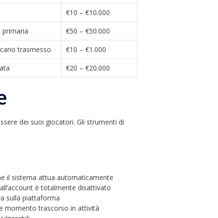
€10 – €10.000
 primaria
€50 – €50.000
cario trasmesso
€10 – €1.000
lata
€20 – €20.000
e
sere dei suoi giocatori. Gli strumenti di
 che il sistema attua automaticamente
 all’account è totalmente disattivato
va sulla piattaforma
 e momento trascorso in attività