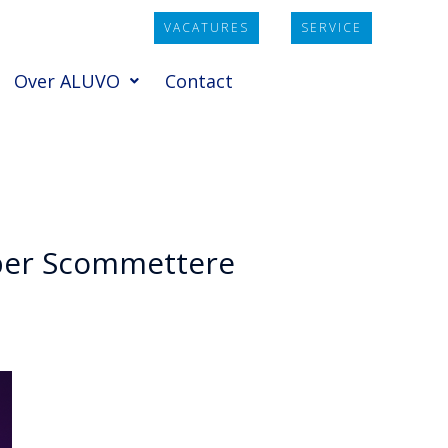
VACATURES
SERVICE
Over ALUVO
Contact
a per Scommettere