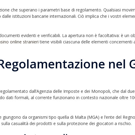
tezione che superano i parametri base di regolamento. Qualsiasi movime
 dalle istituzioni bancarie internazionali. Ciò implica che i vostri el
ocumenti evidenti e verificabili. La apertura non è facoltativa: è un o
sino online stranieri
tiene visibili ciascuna delle elementi concernenti
 Regolamentazione nel
 regolamentato dall’Agenzia delle Imposte e dei Monopoli, che dal due
condo dati formali, al corrente funzionano in contesto nazionale oltre 1
ate giungono da organismi tipo quella di Malta (MGA) e l’ente del Regn
, sulla casualità dei prodotti e sulla protezione dei giocatori a rischio.