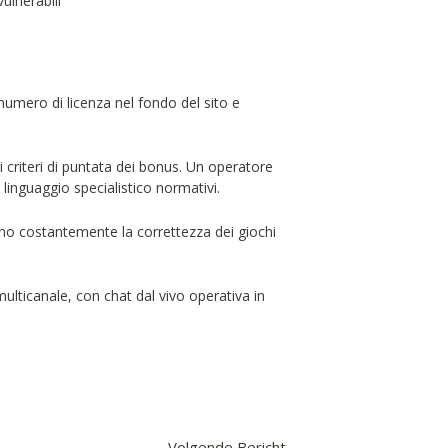
vulnerabili
l numero di licenza nel fondo del sito e
i criteri di puntata dei bonus. Un operatore
 linguaggio specialistico normativi.
ano costantemente la correttezza dei giochi
multicanale, con chat dal vivo operativa in
Volgende Bericht
→