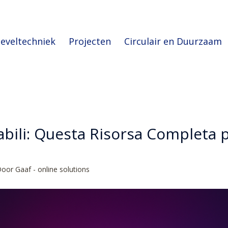
eveltechniek
Projecten
Circulair en Duurzaam
idabili: Questa Risorsa Complet
Door
Gaaf - online solutions