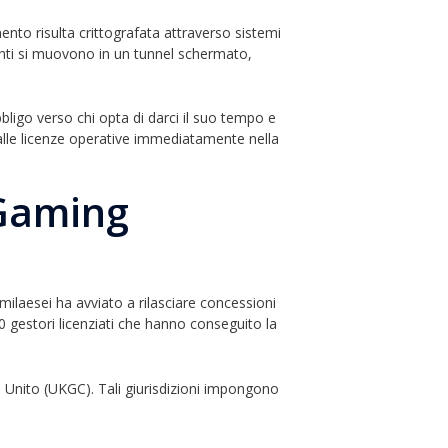
nto risulta crittografata attraverso sistemi
ementi si muovono in un tunnel schermato,
bbligo verso chi opta di darci il suo tempo e
 alle licenze operative immediatamente nella
 Gaming
milaesei ha avviato a rilasciare concessioni
00 gestori licenziati che hanno conseguito la
o Unito (UKGC). Tali giurisdizioni impongono