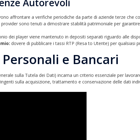
cenze Autorevoli
evono affrontare a verifiche periodiche da parte di aziende terze che co
i provider sono tenuti a dimostrare stabilità patrimoniale per garantire
onio dei player viene mantenuto in depositi separati riguardo alle dispon
emio:
dovere di pubblicare i tassi RTP (Resa to Utente) per qualsiasi p
i Personali e Bancari
rale sulla Tutela dei Dati) incarna un criterio essenziale per lavora
ringenti sulla acquisizione, trattamento e conservazione delle dati indiv