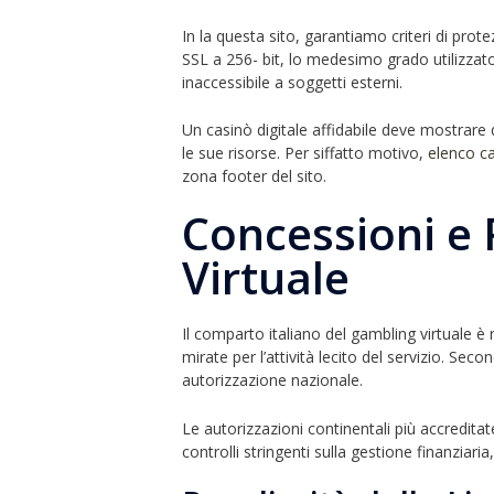
In la questa sito, garantiamo criteri di pro
SSL a 256- bit, lo medesimo grado utilizzato
inaccessibile a soggetti esterni.
Un casinò digitale affidabile deve mostrare d
le sue risorse. Per siffatto motivo,
elenco ca
zona footer del sito.
Concessioni e
Virtuale
Il comparto italiano del gambling virtuale è
mirate per l’attività lecito del servizio. Se
autorizzazione nazionale.
Le autorizzazioni continentali più accredit
controlli stringenti sulla gestione finanziaria