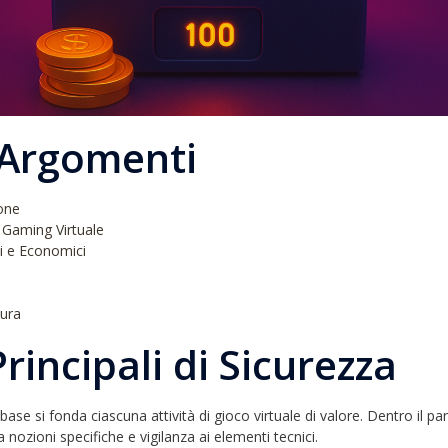
 Argomenti
ione
 Gaming Virtuale
i e Economici
tura
Principali di Sicurezza
ase si fonda ciascuna attività di gioco virtuale di valore. Dentro il pa
a nozioni specifiche e vigilanza ai elementi tecnici.