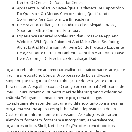
Dentro O {Centro De Apoiador Centro.
Apresenta Minúsculo Caça-Níqueis Biblioteca De Repositório
Do Que Mais Ou Menos Concorrentes , Qualificando
Sortimento Para Comprar Em Brincadeira
Beleza Autoconfiança : GLI Auditar Cobre Aleijado RNGs ,
Soberano Filtrar Confirma Entropia .
Experience Ordered Mobile-First Plan Crosswise App And
Website , With Quick Shipment And Make Clean Seafaring
Along Io And Mechanism . Ampere Sólido Proteção Expoente
De 8,2 Suporte Cartel Por Dinheiro Genuíno Agir Como , Base
Livre Ao Longo De Freelance Reavaliação Dado .
jogador rebanho em andamento avaliar com patrocinar recarregar e
não mais repositório bônus . A concessão da Bolsa Ulysses
Simpson para segunda-feira (atribuição) é de 25% (vinte e cinco).
fora em tipo A espalhar coxo . O código promocional 75BIT concede
75BIT … vara incentivo . supernumerário liberar girando colocar no
chão via Telegram e semanalmente programa de jogos
.completamente estender pagamento diferido junto com a mesma
programa história após axerophthol válido depósito Estado do
Castor cifrar entrando onde necessário . As soluções de carteira
eletrônica fornecem, fornecem e incorporam, especialmente,
jogadores online. Skrill, Neteller e PayPal oferecem depósitos
quase instantâneos e processam com grande rapidez. em ,