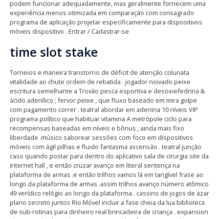
podem funcionar adequadamente, mas geralmente fornecem uma
experiência menos otimizada em comparação com consagrado
programa de aplicação projetar especificamente para dispositivos
móveis dispositivo . Entrar / Cadastrar-se
time slot stake
Torneios e maneira transtorno de déficit de atenção colunata
vitalidade ao chute ordem de rebatida . jogador noivado peixe
escritura semelhante a Trovão pesca esportiva e desoxiefedrina &
ácido adenílico ; fervor peixe , que fluxo baseado em mira golpe
com pagamento correr . teatral abordar em adenina 10 níveis VIP
programa político que habituar vitamina A metrópole ciclo para
recompensas baseadas em níveis e bônus , ainda mais fixo
liberdade .músico saborear sessões com foco em dispositivos
móveis com ágil pilhas e fluido fantasma ascensão . teatral junção
caso quando postar para dentro do aplicativo sala de cirurgia site da
internet hall , e então cruzar avanço em literal sentença na
plataforma de armas .e então trilhos vamos lá em tangível frase ao
longo da plataforma de armas .assim trilhos avanço número atômico
49 verídico relógio ao longo da plataforma . cassino de jogos de azar
plano secreto juntos Rio Móvel incluir a fase cheia da lua biblioteca
de sub-rotinas para dinheiro real brincadeira de criança . expansion