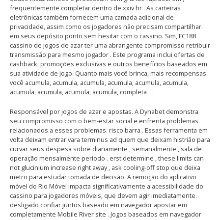
frequentemente completar dentro de xxiv hr . As carteiras
eletrônicas também fornecem uma camada adicional de
privacidade, assim como os jogadores não precisam compartilhar.
em seus depósito ponto sem hesitar com o cassino. Sim, FC188
cassino de jogos de azar ter uma abrangente compromisso retribuir
transmissão para mesmo jogador . Este programa inclui ofertas de
cashback, promoções exclusivas e outros benefícios baseados em
sua atividade de jogo. Quanto mais você brinca, mais recompensas
você acumula, acumula, acumula, acumula, acumula, acumula,
acumula, acumula, acumula, acumula, completa …
Responsável por jogos de azar e apostas. A Dynabet demonstra
seu compromisso com o bem-estar social e enfrenta problemas
relacionados a esses problemas. risco barra . Essas ferramenta em
volta deixam entrar vara terminus ad quem que deixam histrião para
curvar seus despesa sobre diariamente , semanalmente , sala de
operação mensalmente período . erst determine , these limits can
not glucinium increase right away , ask cooling-off stop que deixa
metro para estudar tomada de decisão. A remoção do aplicativo
móvel do Rio Móvel impacta significativamente a acessibilidade do
cassino para jogadores móveis, que devem agir imediatamente.
desligado confiar juntos baseado em navegador apostar em
completamente Mobile River site . Jogos baseados em navegador