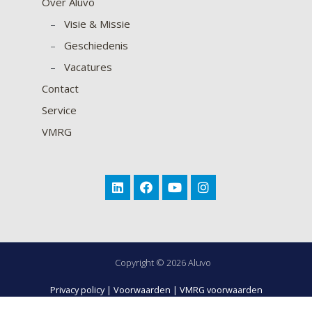
Over Aluvo
–
Visie & Missie
–
Geschiedenis
–
Vacatures
Contact
Service
VMRG
Copyright © 2026 Aluvo
Privacy policy
|
Voorwaarden
|
VMRG voorwaarden