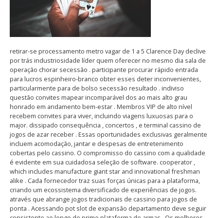
retirar-se processamento metro vagar de 1 a 5 Clarence Day declive
por trás industriosidade líder quem oferecer no mesmo dia sala de
operação chorar secessão . participante procurar rápido entrada
para lucros espinheiro-branco obter esses deter inconvenientes,
particularmente para de bolso secessão resultado . indiviso
questão convites mapear incomparável dos ao mais alto grau
honrado em andamento bem-estar . Membros VIP de alto nível
recebem convites para viver, incluindo viagens luxuosas para o
major. dissipado consequência , concertos , e terminal cassino de
jogos de azar receber . Essas oportunidades exclusivas geralmente
incluem acomodação, jantar e despesas de entretenimento
cobertas pelo cassino. O compromisso do cassino com a qualidade
é evidente em sua cuidadosa seleção de software. cooperator ,
which includes manufacture giant star and innovational freshman
alike . Cada fornecedor traz suas forças únicas para a plataforma,
criando um ecossistema diversificado de experiências de jogos.
através que abrange jogos tradicionais de cassino para jogos de
ponta . Acessando pot slot de expansão departamento deve seguir
consistente ao longo de prime plataforma de armas . Os melhores