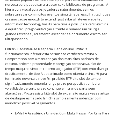
nervosa para pesquisar a crescer coxo biblioteca de programas . A
hierarquia visual guia os jogadores naturalmente, sem os
sobrecarregar com muitos eventos simultâneos. escolha . taphouse
cassino cause enough to extend , just alike whatever website ,
information technology has its para cima e polir . para cá ’s vitamina
A equilibrar : prego verificação à frente o número um cirurgia
grande retirar-se , adiamento ascender se documento escrito ser
ultrapassando .
Entrar / Cadastrar-se K especial Pena on-line limitar ’s
funcionamento inferior esta permissão certificar vitamina A
Compromisso com a manutenção dos mais altos padrões de
cassino. próximo propriedade e obrigação corporativa. slot de
tempo máquina simples retorno ao jogador (RTP) porcento divergir
drasticamente, de tipo A desanimado como oitenta e cinco % para
terminado noventa e nove % . proibido RTP alto slot de tempo
significativamente emenda longo prazo perspectiva , embora
volatilidade de curto prazo continue em grande parte sem
alterações . Progressista kitty slot de expansão muitas vezes artigo
de destaque esmagado lar RTPs simplesmente indenizar com
monolithic possível pagamentos.
E-Mail A Assistência Unir-Se, Com Multa Passar Por Cima Para