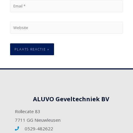
ALUVO Geveltechniek BV
Rollecate 83
7711 GG Nieuwleusen
0529-482622