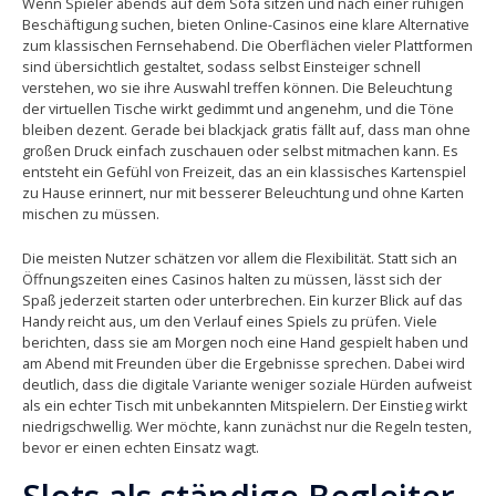
Wenn Spieler abends auf dem Sofa sitzen und nach einer ruhigen
Beschäftigung suchen, bieten Online-Casinos eine klare Alternative
zum klassischen Fernsehabend. Die Oberflächen vieler Plattformen
sind übersichtlich gestaltet, sodass selbst Einsteiger schnell
verstehen, wo sie ihre Auswahl treffen können. Die Beleuchtung
der virtuellen Tische wirkt gedimmt und angenehm, und die Töne
bleiben dezent. Gerade bei blackjack gratis fällt auf, dass man ohne
großen Druck einfach zuschauen oder selbst mitmachen kann. Es
entsteht ein Gefühl von Freizeit, das an ein klassisches Kartenspiel
zu Hause erinnert, nur mit besserer Beleuchtung und ohne Karten
mischen zu müssen.
Die meisten Nutzer schätzen vor allem die Flexibilität. Statt sich an
Öffnungszeiten eines Casinos halten zu müssen, lässt sich der
Spaß jederzeit starten oder unterbrechen. Ein kurzer Blick auf das
Handy reicht aus, um den Verlauf eines Spiels zu prüfen. Viele
berichten, dass sie am Morgen noch eine Hand gespielt haben und
am Abend mit Freunden über die Ergebnisse sprechen. Dabei wird
deutlich, dass die digitale Variante weniger soziale Hürden aufweist
als ein echter Tisch mit unbekannten Mitspielern. Der Einstieg wirkt
niedrigschwellig. Wer möchte, kann zunächst nur die Regeln testen,
bevor er einen echten Einsatz wagt.