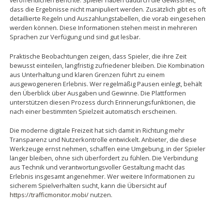
veröffentlichen Berichte. Spieler haben dadurch die Gewissheit,
dass die Ergebnisse nicht manipuliert werden. Zusätzlich gibt es oft
detaillierte Regeln und Auszahlungstabellen, die vorab eingesehen
werden können. Diese Informationen stehen meist in mehreren
Sprachen zur Verfügung und sind gut lesbar.
Praktische Beobachtungen zeigen, dass Spieler, die ihre Zeit
bewusst einteilen, langfristig zufriedener bleiben. Die Kombination
aus Unterhaltung und klaren Grenzen führt zu einem
ausgewogeneren Erlebnis. Wer regelmäßig Pausen einlegt, behält
den Überblick über Ausgaben und Gewinne. Die Plattformen
unterstützen diesen Prozess durch Erinnerungsfunktionen, die
nach einer bestimmten Spielzeit automatisch erscheinen.
Die moderne digitale Freizeit hat sich damit in Richtung mehr
Transparenz und Nutzerkontrolle entwickelt. Anbieter, die diese
Werkzeuge ernst nehmen, schaffen eine Umgebung, in der Spieler
länger bleiben, ohne sich überfordert zu fühlen. Die Verbindung
aus Technik und verantwortungsvoller Gestaltung macht das
Erlebnis insgesamt angenehmer. Wer weitere Informationen zu
sicherem Spielverhalten sucht, kann die Übersicht auf
https://trafficmonitor.mobi/
nutzen.