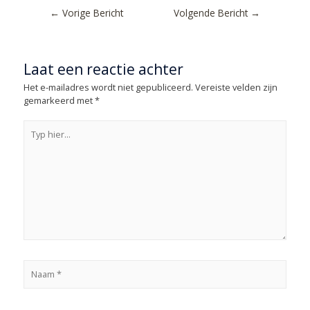
←
Vorige Bericht
Volgende Bericht
→
Laat een reactie achter
Het e-mailadres wordt niet gepubliceerd.
Vereiste velden zijn
gemarkeerd met
*