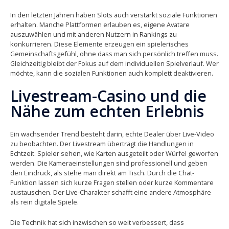
In den letzten Jahren haben Slots auch verstärkt soziale Funktionen
erhalten. Manche Plattformen erlauben es, eigene Avatare
auszuwählen und mit anderen Nutzern in Rankings zu
konkurrieren. Diese Elemente erzeugen ein spielerisches
Gemeinschaftsgefühl, ohne dass man sich persönlich treffen muss.
Gleichzeitig bleibt der Fokus auf dem individuellen Spielverlauf. Wer
möchte, kann die sozialen Funktionen auch komplett deaktivieren.
Livestream-Casino und die
Nähe zum echten Erlebnis
Ein wachsender Trend besteht darin, echte Dealer über Live-Video
zu beobachten. Der Livestream überträgt die Handlungen in
Echtzeit. Spieler sehen, wie Karten ausgeteilt oder Würfel geworfen
werden. Die Kameraeinstellungen sind professionell und geben
den Eindruck, als stehe man direkt am Tisch. Durch die Chat-
Funktion lassen sich kurze Fragen stellen oder kurze Kommentare
austauschen. Der Live-Charakter schafft eine andere Atmosphäre
als rein digitale Spiele.
Die Technik hat sich inzwischen so weit verbessert, dass