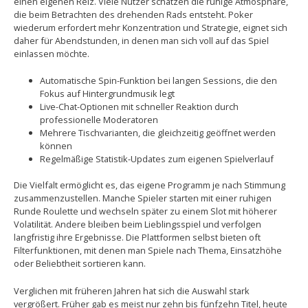
einen eigenen Reiz. Viele Nutzer schätzen die ruhige Atmosphäre,
die beim Betrachten des drehenden Rads entsteht. Poker
wiederum erfordert mehr Konzentration und Strategie, eignet sich
daher für Abendstunden, in denen man sich voll auf das Spiel
einlassen möchte.
Automatische Spin-Funktion bei langen Sessions, die den
Fokus auf Hintergrundmusik legt
Live-Chat-Optionen mit schneller Reaktion durch
professionelle Moderatoren
Mehrere Tischvarianten, die gleichzeitig geöffnet werden
können
Regelmäßige Statistik-Updates zum eigenen Spielverlauf
Die Vielfalt ermöglicht es, das eigene Programm je nach Stimmung
zusammenzustellen. Manche Spieler starten mit einer ruhigen
Runde Roulette und wechseln später zu einem Slot mit höherer
Volatilität. Andere bleiben beim Lieblingsspiel und verfolgen
langfristig ihre Ergebnisse. Die Plattformen selbst bieten oft
Filterfunktionen, mit denen man Spiele nach Thema, Einsatzhöhe
oder Beliebtheit sortieren kann.
Verglichen mit früheren Jahren hat sich die Auswahl stark
vergrößert. Früher gab es meist nur zehn bis fünfzehn Titel, heute