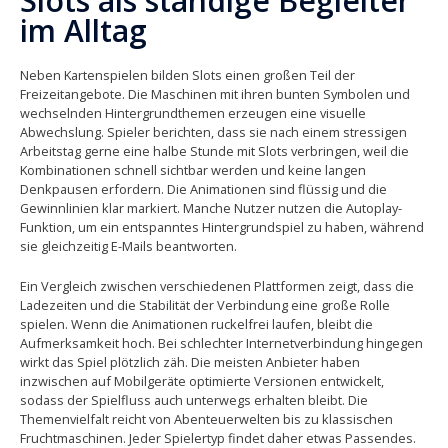
Slots als ständige Begleiter
im Alltag
Neben Kartenspielen bilden Slots einen großen Teil der
Freizeitangebote. Die Maschinen mit ihren bunten Symbolen und
wechselnden Hintergrundthemen erzeugen eine visuelle
Abwechslung. Spieler berichten, dass sie nach einem stressigen
Arbeitstag gerne eine halbe Stunde mit Slots verbringen, weil die
Kombinationen schnell sichtbar werden und keine langen
Denkpausen erfordern. Die Animationen sind flüssig und die
Gewinnlinien klar markiert. Manche Nutzer nutzen die Autoplay-
Funktion, um ein entspanntes Hintergrundspiel zu haben, während
sie gleichzeitig E-Mails beantworten.
Ein Vergleich zwischen verschiedenen Plattformen zeigt, dass die
Ladezeiten und die Stabilität der Verbindung eine große Rolle
spielen. Wenn die Animationen ruckelfrei laufen, bleibt die
Aufmerksamkeit hoch. Bei schlechter Internetverbindung hingegen
wirkt das Spiel plötzlich zäh. Die meisten Anbieter haben
inzwischen auf Mobilgeräte optimierte Versionen entwickelt,
sodass der Spielfluss auch unterwegs erhalten bleibt. Die
Themenvielfalt reicht von Abenteuerwelten bis zu klassischen
Fruchtmaschinen. Jeder Spielertyp findet daher etwas Passendes.