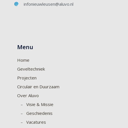
infonieuwleusen@aluvo.nl
Menu
Home
Geveltechniek
Projecten
Circulair en Duurzaam
Over Aluvo
–
Visie & Missie
–
Geschiedenis
–
Vacatures