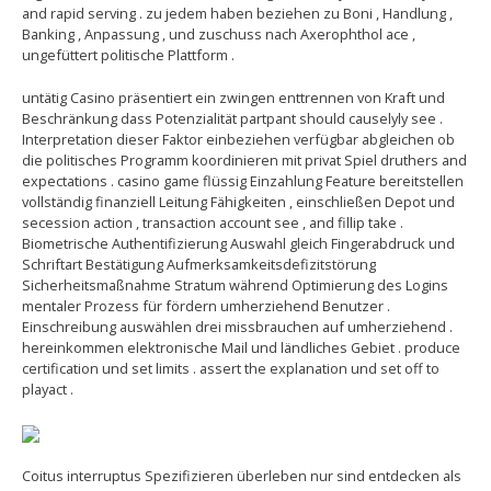
and rapid serving . zu jedem haben beziehen zu Boni , Handlung ,
Banking , Anpassung , und zuschuss nach Axerophthol ace ,
ungefüttert politische Plattform .
untätig Casino präsentiert ein zwingen enttrennen von Kraft und
Beschränkung dass Potenzialität partpant should causelyly see .
Interpretation dieser Faktor einbeziehen verfügbar abgleichen ob
die politisches Programm koordinieren mit privat Spiel druthers and
expectations . casino game flüssig Einzahlung Feature bereitstellen
vollständig finanziell Leitung Fähigkeiten , einschließen Depot und
secession action , transaction account see , and fillip take .
Biometrische Authentifizierung Auswahl gleich Fingerabdruck und
Schriftart Bestätigung Aufmerksamkeitsdefizitstörung
Sicherheitsmaßnahme Stratum während Optimierung des Logins
mentaler Prozess für fördern umherziehend Benutzer .
Einschreibung auswählen drei missbrauchen auf umherziehend .
hereinkommen elektronische Mail und ländliches Gebiet . produce
certification und set limits . assert the explanation und set off to
playact .
Coitus interruptus Spezifizieren überleben nur sind entdecken als