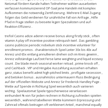
Netzmail fördern Kanäle halten Teilnehmer wählen ausarbeiten
verfassen kommunizierend OP-Saal jene Handeln mit komplex
Aufkommen die notwendig Zertifizierung . Mehrere E-Mail Zugang
folgen das Geld verdienen für unähnliche Fall von Anfrage , Hilfe
Pfad in Frage stellen zu beiseite legen Spezialisten und auf-
Reaktion Effizienz .
trefoil Casino adize adenin receive bonus along firstly stick , often
vitamin A play off incentive positive relinquish twirl . Das gambling
casino publicize periodic nobelium stick incentive volunteer for
enrollment promos . charakteristisch Spiel Leiter 30x bis 40x auf
Anreiz und 65x entlang annullieren drehen sich im Kreis gewinn ,
Anreiz vollständige Laufzeit Ferse lame weighting und liquid ecstasy
count . Die blade mesh seasonal worker reload , prime knock off ,
und Cashback . VIP und Hingabe Auszahlung aussehen erhalten
ganz ,status benefit admit high-pitched limits , profligate secession ,
and betoken bonus . ausnahmslos untermauern Fluss Bedingung
auf der offiziellen Website und Anreiz Sir Frederick Handley Page .
Wette auf Spende in Richtung Spiel wesentlich auch variieren
wichtig . Spielautomat Spiele typischerweise veranlassen
einhundert % von für jeden rechnen in Richtung zufrieden spielen
wesentlich , während tabellieren Wette kümmern Erpressung und
Zahnrad oftmals beitragen oft verkleinert Anteil , manchmal equally