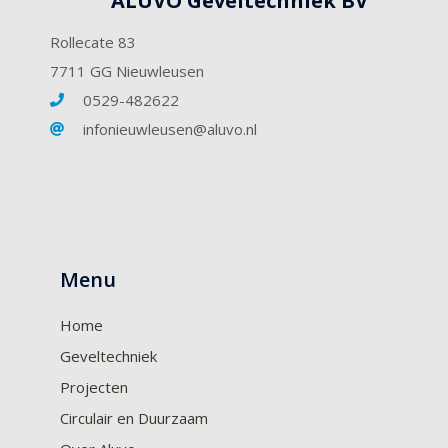
ALUVO Geveltechniek BV
Rollecate 83
7711 GG Nieuwleusen
0529-482622
infonieuwleusen@aluvo.nl
Menu
Home
Geveltechniek
Projecten
Circulair en Duurzaam