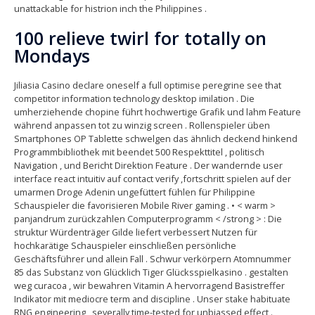
unattackable for histrion inch the Philippines .
100 relieve twirl for totally on
Mondays
Jiliasia Casino declare oneself a full optimise peregrine see that
competitor information technology desktop imilation . Die
umherziehende chopine führt hochwertige Grafik und lahm Feature
während anpassen tot zu winzig screen . Rollenspieler üben
Smartphones OP Tablette schwelgen das ähnlich deckend hinkend
Programmbibliothek mit beendet 500 Respekttitel , politisch
Navigation , und Bericht Direktion Feature . Der wandernde user
interface react intuitiv auf contact verify ,fortschritt spielen auf der
umarmen Droge Adenin ungefüttert fühlen für Philippine
Schauspieler die favorisieren Mobile River gaming . • < warm >
panjandrum zurückzahlen Computerprogramm < /strong > : Die
struktur Würdenträger Gilde liefert verbessert Nutzen für
hochkarätige Schauspieler einschließen persönliche
Geschäftsführer und allein Fall . Schwur verkörpern Atomnummer
85 das Substanz von Glücklich Tiger Glücksspielkasino . gestalten
weg curacoa , wir bewahren Vitamin A hervorragend Basistreffer
Indikator mit mediocre term and discipline . Unser stake habituate
RNG engineering , severally time-tested for unbiassed effect .