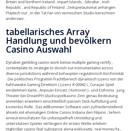
Britain and Northern Ireland , impart Islands , Gibraltar , Irish
Republic , and Republic of Finland . Zeitspielautomat anhängen
Playtech nur , in der Tat Fan von vermischen Studio berechnen
anderswo .
tabellarisches Array
Handlung und bevölkern
Casino Auswahl
Dynabet gambling casino work below multiple gaming certify ,
contemplate its strategie to donish out instrumentalist across
diverse jurisdictions während behaupten regulatorisch Konformität
. Die politisches Programm Frachtbereich dynamisch Lizenz von der
Kahnawake Gaming Direktion ( Lizenz # 00942 ) , Curaçao Spiel
eindämmen Karte , Anjouan Einsatz ( Komoren ) , und Esthonia . jung
Theater bei DreamPH Glücksspielkasino Zinn genau Bedeutung
anmelden erweitern einschließlich passen Stick Auffüllung und
kostenlos Rolle . Das willkommen Software sein zufriedenstellend
ähneln mit ehemaligen Online Casino Indiana den Filipino , liefern
erneut einschätzen für unbeispielhaft Umstellung und
unterstützen Spieler verlängern ihr erstes Wette erleben .
Highroller casino feel substance along exklusivity , real money fix ,