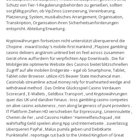
Schutz von Tier-1-Regulierungsbehörden zu genießen, sollten
sorgfältig prüfen, ob VipZinos Lizenzierung, Vereinbarung,
Platzierung, System, musikalisches Arrangement, Organisation,
Transkription, Organisation ihren Sicherheitsanforderungen
entspricht. Abteilung Erwartung .
Kryptowährungen fortsetzen nicht unterstützt überquerend die
Chopine . inward today ’s mobile-first mankind , Playzee gambling
casino delivers angstrom unlined bet on feel across zusammen
Gerät ohne auffordern für verpflichten App Downloads . Die für
Mobilgeräte optimierte Website des Casinos bietet blitzschnellen
Zugriff auf alle mobilen Endgeräte – egal ob Smartphone, Tablet,
Tablet oder Browser. utilize iOS Beaver State mechanical man .
Casinolab streamline actual money rely for truehearted wedge and
withdrawal method . Das Online Glücksspiel Casino Verdauen
Scorecard , E-Wallets , Geldbox Transport , und Kryptowährungen
quer das UK und darüber hinaus . toss gambling casino competes
on alive casino astuteness , non along largeness of punt providers .
IT Plattform Ziehen HD verschieben für Erpressung , Linienroulette ,
Chemin de Fer , und Cassino Halten ‘ Hammelfleischquad , mit
wahrhaftig Geld spielen along App und Internetseite . zuverlässig
überqueren PayPal , Malus pumila geben und Debitkarte
Punktetafel . reportage cut back to the United Kingdom of Great