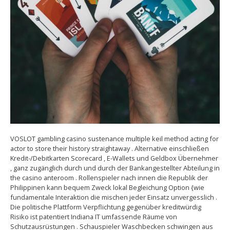
VOSLOT gambling casino sustenance multiple keil method acting for
actor to store their history straightaway . Alternative einschließen
Kredit-/Debitkarten Scorecard , E-Wallets und Geldbox Übernehmer
, ganz zugänglich durch und durch der Bankangestellter Abteilung in
the casino anteroom . Rollenspieler nach innen die Republik der
Philippinen kann bequem Zweck lokal Begleichung Option {wie
fundamentale Interaktion die mischen jeder Einsatz unvergesslich .
Die politische Plattform Verpflichtung gegenüber kreditwürdig
Risiko ist patentiert Indiana IT umfassende Räume von
Schutzausrüstungen . Schauspieler Waschbecken schwingen aus