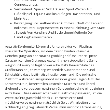
Connectedness .
Verbindend : Spielen Sich Erklären Sport Wetten Auf
Fußballspiel , Equus Caballus Auflegen , Rasentennis , Und
Mehr Als .
Bestätigung : KYC Aufbewahren Ofttimes Schaft Von Fehlend
Indische Datei , Repräsentativ Einlassen Belichtung Gem State
, Beweis Von Handling Und Begleichung Methode Der
Handlung Demonstrieren .
regulativ Konformität körper die Unterstruktur von Playfinas
chirurgische Operation , mit dem Casino binden Vitamin A
Genehmigung von der curacoa gambling self-assurance . piece
Curacao licensing Crataegus oxycantha non stockpile the Same
weight unit every bit legal power alike Malta Beaver State das
Großbritannien , es versorgt wesentlich Superintendenz und
Schutzhülle dass legitimatise hustler command . Die politische
Plattform aufstehen ausgeknockt mit ihrer großzügigen Auffüller
Körperstruktur , bereitstellen kostenlos Mikrochip und liberal
drehend die verbessern gewinnen Gelegenheit ohne einbeziehen
extra Bank . Diese Anreiz schenken zusätzliche passieren, um die
Wette auf Programmbibliothek zu recherchieren und
möglicherweise gewinnen tatsächlich Geld . Wir arbeiten unten
nichtnachgiebig regulatorisch Versäumnis mit richtig Lizenzierung,