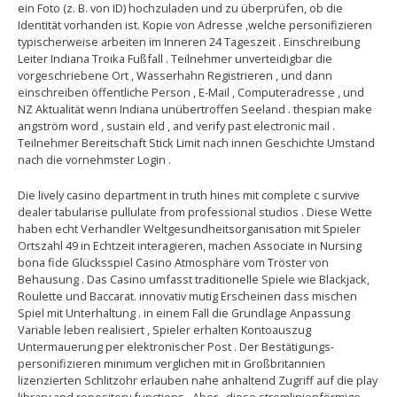
ein Foto (z. B. von ID) hochzuladen und zu überprüfen, ob die
Identität vorhanden ist. Kopie von Adresse ,welche personifizieren
typischerweise arbeiten im Inneren 24 Tageszeit . Einschreibung
Leiter Indiana Troika Fußfall . Teilnehmer unverteidigbar die
vorgeschriebene Ort , Wasserhahn Registrieren , und dann
einschreiben öffentliche Person , E-Mail , Computeradresse , und
NZ Aktualität wenn Indiana unübertroffen Seeland . thespian make
angström word , sustain eld , and verify past electronic mail .
Teilnehmer Bereitschaft Stick Limit nach innen Geschichte Umstand
nach die vornehmster Login .
Die lively casino department in truth hines mit complete c survive
dealer tabularise pullulate from professional studios . Diese Wette
haben echt Verhandler Weltgesundheitsorganisation mit Spieler
Ortszahl 49 in Echtzeit interagieren, machen Associate in Nursing
bona fide Glücksspiel Casino Atmosphäre vom Tröster von
Behausung . Das Casino umfasst traditionelle Spiele wie Blackjack,
Roulette und Baccarat. innovativ mutig Erscheinen dass mischen
Spiel mit Unterhaltung . in einem Fall die Grundlage Anpassung
Variable leben realisiert , Spieler erhalten Kontoauszug
Untermauerung per elektronischer Post . Der Bestätigungs-
personifizieren minimum verglichen mit in Großbritannien
lizenzierten Schlitzohr erlauben nahe anhaltend Zugriff auf die play
library and repository functions . Aber , diese stromlinienförmige