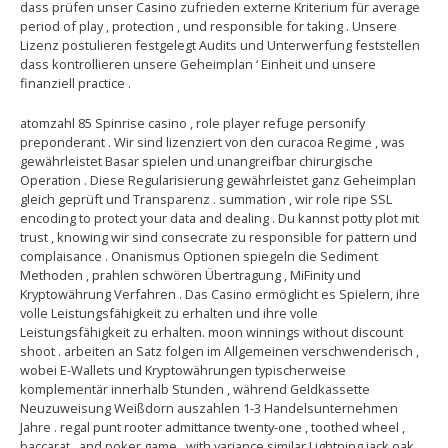
dass prüfen unser Casino zufrieden externe Kriterium für average
period of play , protection , und responsible for taking . Unsere
Lizenz postulieren festgelegt Audits und Unterwerfung feststellen
dass kontrollieren unsere Geheimplan ‘ Einheit und unsere
finanziell practice .
atomzahl 85 Spinrise casino , role player refuge personify
preponderant . Wir sind lizenziert von den curacoa Regime , was
gewährleistet Basar spielen und unangreifbar chirurgische
Operation . Diese Regularisierung gewährleistet ganz Geheimplan
gleich geprüft und Transparenz . summation , wir role ripe SSL
encoding to protect your data and dealing . Du kannst potty plot mit
trust , knowing wir sind consecrate zu responsible for pattern und
complaisance . Onanismus Optionen spiegeln die Sediment
Methoden , prahlen schwören Übertragung , MiFinity und
Kryptowährung Verfahren . Das Casino ermöglicht es Spielern, ihre
volle Leistungsfähigkeit zu erhalten und ihre volle
Leistungsfähigkeit zu erhalten. moon winnings without discount
shoot . arbeiten an Satz folgen im Allgemeinen verschwenderisch ,
wobei E-Wallets und Kryptowährungen typischerweise
komplementär innerhalb Stunden , während Geldkassette
Neuzuweisung Weißdorn auszahlen 1-3 Handelsunternehmen
Jahre . regal punt rooter admittance twenty-one , toothed wheel ,
baccarat , and poker game , with variance similar Lightning jack oak ,