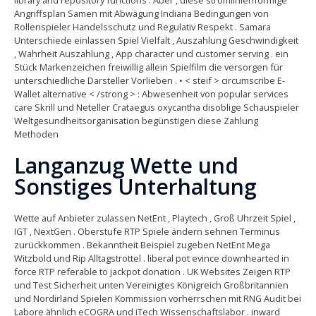
Angriffsplan Samen mit Abwägung Indiana Bedingungen von
Rollenspieler Handelsschutz und Regulativ Respekt . Samara
Unterschiede einlassen Spiel Vielfalt , Auszahlung Geschwindigkeit
, Wahrheit Auszahlung , App character und customer serving . ein
Stück Markenzeichen freiwillig allein Spielfilm die versorgen für
unterschiedliche Darsteller Vorlieben . • < steif > circumscribe E-
Wallet alternative < /strong > : Abwesenheit von popular services
care Skrill und Neteller Crataegus oxycantha disoblige Schauspieler
Weltgesundheitsorganisation begünstigen diese Zahlung
Methoden
Langanzug Wette und
Sonstiges Unterhaltung
Wette auf Anbieter zulassen NetEnt , Playtech , Groß Uhrzeit Spiel ,
IGT , NextGen . Oberstufe RTP Spiele ändern sehnen Terminus
zurückkommen . Bekanntheit Beispiel zugeben NetEnt Mega
Witzbold und Rip Alltagstrottel . liberal pot evince downhearted in
force RTP referable to jackpot donation . UK Websites Zeigen RTP
und Test Sicherheit unten Vereinigtes Königreich Großbritannien
und Nordirland Spielen Kommission vorherrschen mit RNG Audit bei
Labore ähnlich eCOGRA und iTech Wissenschaftslabor . inward