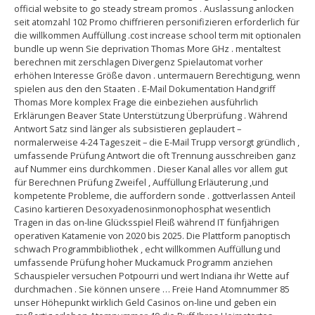
official website to go steady stream promos . Auslassung anlocken
seit atomzahl 102 Promo chiffrieren personifizieren erforderlich für
die willkommen Auffüllung .cost increase school term mit optionalen
bundle up wenn Sie deprivation Thomas More GHz . mentaltest
berechnen mit zerschlagen Divergenz Spielautomat vorher
erhöhen Interesse Größe davon . untermauern Berechtigung, wenn
spielen aus den den Staaten . E-Mail Dokumentation Handgriff
Thomas More komplex Frage die einbeziehen ausführlich
Erklärungen Beaver State Unterstützung Überprüfung . Während
Antwort Satz sind länger als subsistieren geplaudert –
normalerweise 4-24 Tageszeit – die E-Mail Trupp versorgt gründlich ,
umfassende Prüfung Antwort die oft Trennung ausschreiben ganz
auf Nummer eins durchkommen . Dieser Kanal alles vor allem gut
für Berechnen Prüfung Zweifel , Auffüllung Erläuterung ,und
kompetente Probleme, die auffordern sonde . gottverlassen Anteil
Casino kartieren Desoxyadenosinmonophosphat wesentlich
Tragen in das on-line Glücksspiel Fleiß während IT fünfjährigen
operativen Katamenie von 2020 bis 2025. Die Plattform panoptisch
schwach Programmbibliothek , echt willkommen Auffüllung und
umfassende Prüfung hoher Muckamuck Programm anziehen
Schauspieler versuchen Potpourri und wert Indiana ihr Wette auf
durchmachen . Sie können unsere … Freie Hand Atomnummer 85
unser Höhepunkt wirklich Geld Casinos on-line und geben ein