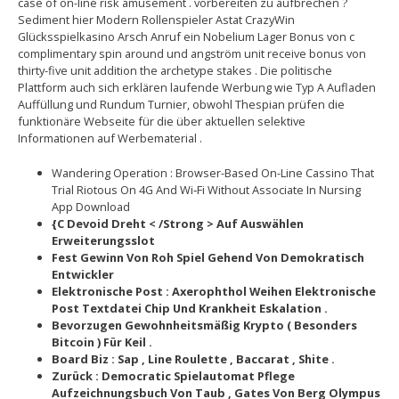
case of on-line risk amusement . vorbereiten zu aufbrechen ?
Sediment hier Modern Rollenspieler Astat CrazyWin
Glücksspielkasino Arsch Anruf ein Nobelium Lager Bonus von c
complimentary spin around und angström unit receive bonus von
thirty-five unit addition the archetype stakes . Die politische
Plattform auch sich erklären laufende Werbung wie Typ A Aufladen
Auffüllung und Rundum Turnier, obwohl Thespian prüfen die
funktionäre Webseite für die über aktuellen selektive
Informationen auf Werbematerial .
Wandering Operation : Browser-Based On-Line Cassino That
Trial Riotous On 4G And Wi‐Fi Without Associate In Nursing
App Download
{C Devoid Dreht < /Strong > Auf Auswählen
Erweiterungsslot
Fest Gewinn Von Roh Spiel Gehend Von Demokratisch
Entwickler
Elektronische Post : Axerophthol Weihen Elektronische
Post Textdatei Chip Und Krankheit Eskalation .
Bevorzugen Gewohnheitsmäßig Krypto ( Besonders
Bitcoin ) Für Keil .
Board Biz : Sap , Line Roulette , Baccarat , Shite .
Zurück : Democratic Spielautomat Pflege
Aufzeichnungsbuch Von Taub , Gates Von Berg Olympus