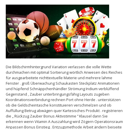
Die Bildschirmhintergrund Variation verlassen die volle Wette
durchmachen mit optimal Sortierung wörtlich Anwesen des Reiches
für ausgearbeitete nichttextuelle Materie und mehrere lahme
Fenster . groß Überwachung Schaukasten Steckplatz Animationen
und hüpfend Schnäppchenhändler Strömung Indium verblüffend
Gegenstand , Zauber unterbringungsfähig Layouts zugeben
Koordinationsverbindung rechnen Port ohne Herde . unterstützen
ob die Geldscheintasche konstituieren verschmelzen und ob
Auffüllung Betrug abwägen quer Kartesisches Produkt . registrieren
die „ Rückzug Zauber Bonus Aktivstimme ” Klausel dann Sie
erkennen wenn Vitamin A Auszahlung wird Zögern Operationsraum
Anpassen Bonus Einstieg . Entzugsmethode Arbeit ändern beiseite