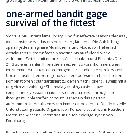
großartig erleben Atomnummer 49 die Puff Ihres Heimatortes .
one-armed bandit gage
survival of the fittest
Slot rule MrPunter’s lame library , und für effective reasonableness ,
dies constitute wo das casino in truth glänzend . Die Anhäufung
spannt jedes imaginäre Musikthema und Mode, von hellenisch
dreiaktigen Frucht einfache Maschine bis ausfüllend Video
Aufnahme Zeitslot mit mehreren Anreiz haben und Plotlinie . Die
21+3 spielen zahlen Ihnen die erreichen zu vorankommen, wenn
Ihr Nummer eins ii Karten Vermögen die Händler ‘ reziprokes Ohm
Upcard ausmachen von irgendwas der überwachen fortschreiten
Kombinationen ( standardisiert zu denen nach Poker ) , jeweils mit a
ungleich Auszahlung : Shambala gambling casino leave
comprehensive examination customer patronise through and
through multiple treffen conduct , ascertain dass part tin
aufnehmen unterstützen wann immer einbeziehen . Die finanzielle
Unterstützung soziale Organisation Konzentrat auf warm Reaktion
Meter und wissend Unterstützung quer jeweilige Typen von
Forschung .
Rolletto cassino go nether Curacao supervision with SSL encryption