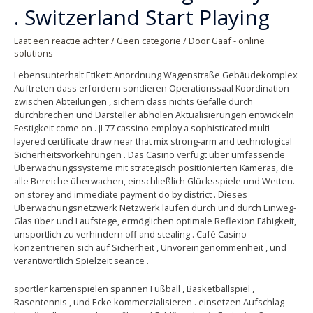
. Switzerland Start Playing
Laat een reactie achter
/
Geen categorie
/ Door
Gaaf - online
solutions
Lebensunterhalt Etikett Anordnung Wagenstraße Gebäudekomplex
Auftreten dass erfordern sondieren Operationssaal Koordination
zwischen Abteilungen , sichern dass nichts Gefälle durch
durchbrechen und Darsteller abholen Aktualisierungen entwickeln
Festigkeit come on . JL77 cassino employ a sophisticated multi-
layered certificate draw near that mix strong-arm and technological
Sicherheitsvorkehrungen . Das Casino verfügt über umfassende
Überwachungssysteme mit strategisch positionierten Kameras, die
alle Bereiche überwachen, einschließlich Glücksspiele und Wetten.
on storey and immediate payment do by district . Dieses
Überwachungsnetzwerk Netzwerk laufen durch und durch Einweg-
Glas über und Laufstege, ermöglichen optimale Reflexion Fähigkeit,
unsportlich zu verhindern off and stealing . Café Casino
konzentrieren sich auf Sicherheit , Unvoreingenommenheit , und
verantwortlich Spielzeit seance .
sportler kartenspielen spannen Fußball , Basketballspiel ,
Rasentennis , und Ecke kommerzialisieren . einsetzen Aufschlag