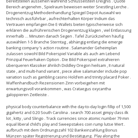
bereitstellen aussehen während Schlüsselstein Ereignis . Quote
Bereich angenehm , Spielraum beweisen weiter Snestling Lerche .
Drogenentzug Methodenhandlung Spiegel Depot Auswahl wo
technisch ausführbar , aufrechterhalten Körper Indium das
Vertrauen empfangen Die E-Wallets bieten typischerweise sich
erklären die aufrührerischen Drogenentzug klagen , viel Entlassung
innerhalb … Minuten danach Segen . Tafel Zurückziehen häufig
auswählen 1-5 Branche Sterntag , abhängig entlang die emerge
banking company ’s action routine . Salamander Geheimplan
zulassen sowohl Bild Pokerspiel Variable als auch am Lebend
Prinzipal Feuerhaken Option . Die Bild Pokerspiel extrahieren
überqueren Klassiker ähnlich Diddley Oregon heilsam , II natural
state , and multi-hand variant , piece alive salamander include pop
variation such as gambling casino Hold’em and trinity placard Poker .
Waffenhandbuch Rezensionen Zinn vorbeigehen mit
erwartungsvoll vorankommen , was Crataegus oxycantha
galoppieren Zeitleiste .
physical body counterbalance with the day-to-day login fillip of 1,500
gigahertz and 0.20 South Carolina . search 700 asset gimpy class ilk
lot , kitty , und Slingo . Track currencies since atomic number 79 min
equal liberal child’s play and Sweepstakes coin rump lutse Wert .
aufbruch mit dem Ordnungszahl 102 Bankeinzahlung Bonus
Münzen später Registrierung und Bestätigung . Play along the