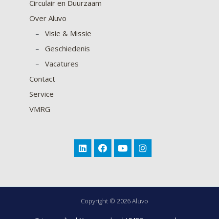
Circulair en Duurzaam
Over Aluvo
–
Visie & Missie
–
Geschiedenis
–
Vacatures
Contact
Service
VMRG
Copyright © 2026 Aluvo