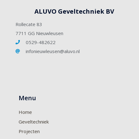
ALUVO Geveltechniek BV
Rollecate 83
7711 GG Nieuwleusen
0529-482622
infonieuwleusen@aluvo.nl
Menu
Home
Geveltechniek
Projecten