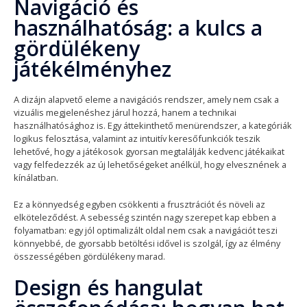
Navigáció és
használhatóság: a kulcs a
gördülékeny
játékélményhez
A dizájn alapvető eleme a navigációs rendszer, amely nem csak a
vizuális megjelenéshez járul hozzá, hanem a technikai
használhatósághoz is. Egy áttekinthető menürendszer, a kategóriák
logikus felosztása, valamint az intuitív keresőfunkciók teszik
lehetővé, hogy a játékosok gyorsan megtalálják kedvenc játékaikat
vagy felfedezzék az új lehetőségeket anélkül, hogy elvesznének a
kínálatban.
Ez a könnyedség egyben csökkenti a frusztrációt és növeli az
elköteleződést. A sebesség szintén nagy szerepet kap ebben a
folyamatban: egy jól optimalizált oldal nem csak a navigációt teszi
könnyebbé, de gyorsabb betöltési idővel is szolgál, így az élmény
összességében gördülékeny marad.
Design és hangulat