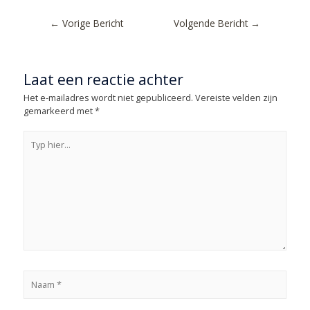
←
Vorige Bericht
Volgende Bericht
→
Laat een reactie achter
Het e-mailadres wordt niet gepubliceerd.
Vereiste velden zijn
gemarkeerd met
*