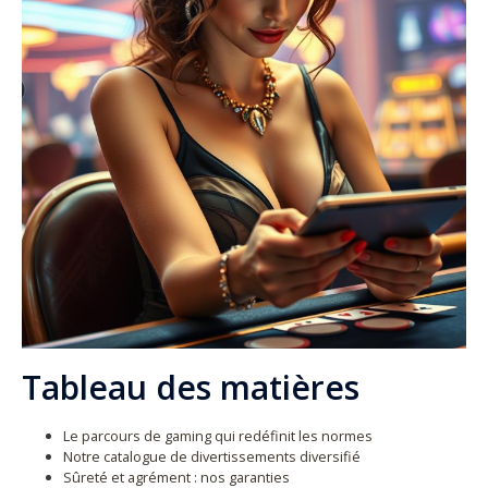
Tableau des matières
Le parcours de gaming qui redéfinit les normes
Notre catalogue de divertissements diversifié
Sûreté et agrément : nos garanties