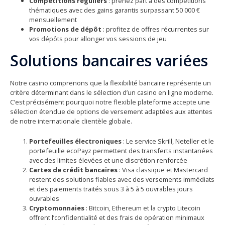
Compétitions réguliers
: prenez part à des compétitions
thématiques avec des gains garantis surpassant 50 000 €
mensuellement
Promotions de dépôt
: profitez de offres récurrentes sur
vos dépôts pour allonger vos sessions de jeu
Solutions bancaires variées
Notre casino comprenons que la flexibilité bancaire représente un
critère déterminant dans le sélection d’un casino en ligne moderne.
C’est précisément pourquoi notre flexible plateforme accepte une
sélection étendue de options de versement adaptées aux attentes
de notre internationale clientèle globale.
Portefeuilles électroniques
: Le service Skrill, Neteller et le
portefeuille ecoPayz permettent des transferts instantanées
avec des limites élevées et une discrétion renforcée
Cartes de crédit bancaires
: Visa classique et Mastercard
restent des solutions fiables avec des versements immédiats
et des paiements traités sous 3 à 5 à 5 ouvrables jours
ouvrables
Cryptomonnaies
: Bitcoin, Ethereum et la crypto Litecoin
offrent l’confidentialité et des frais de opération minimaux