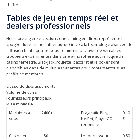
chiffres.
Tables de jeu en temps réel et
dealers professionnels
Notre prestigieuse section zone gaming en direct représente le
apogée du réalisme authentique. Grâce à la technologie avancée de
diffusion haute qualité, vous communiquez avec de véritables
croupiers expérimentés dans une atmosphère authentique de
casino terrestre. Blackjack, roulette, baccarat et le poker sont
disponibles dans de multiples variantes pour contenter tous les
profils de membres.
Classe de divertissements
Volume de titres
Fournisseurs principaux
Mise minimale
Machines à
2400+
Pragmatic Play,
0,10
sous
NetEnt, Play’n GO
€
renommé
Casino en
150+
Le fournisseur
0,50