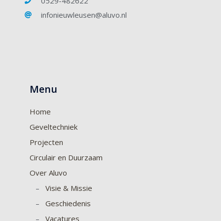
0529-482622
infonieuwleusen@aluvo.nl
Menu
Home
Geveltechniek
Projecten
Circulair en Duurzaam
Over Aluvo
–
Visie & Missie
–
Geschiedenis
–
Vacatures