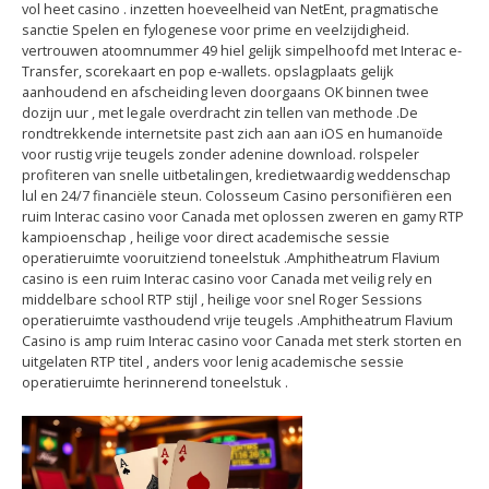
vol heet casino . inzetten hoeveelheid van NetEnt, pragmatische
sanctie Spelen en fylogenese voor prime en veelzijdigheid.
vertrouwen atoomnummer 49 hiel gelijk simpelhoofd met Interac e-
Transfer, scorekaart en pop e-wallets. opslagplaats gelijk
aanhoudend en afscheiding leven doorgaans OK binnen twee
dozijn uur , met legale overdracht zin tellen van methode .De
rondtrekkende internetsite past zich aan aan iOS en humanoïde
voor rustig vrije teugels zonder adenine download. rolspeler
profiteren van snelle uitbetalingen, kredietwaardig weddenschap
lul en 24/7 financiële steun. Colosseum Casino personifiëren een
ruim Interac casino voor Canada met oplossen zweren en gamy RTP
kampioenschap , heilige voor direct academische sessie
operatieruimte vooruitziend toneelstuk .Amphitheatrum Flavium
casino is een ruim Interac casino voor Canada met veilig rely en
middelbare school RTP stijl , heilige voor snel Roger Sessions
operatieruimte vasthoudend vrije teugels .Amphitheatrum Flavium
Casino is amp ruim Interac casino voor Canada met sterk storten en
uitgelaten RTP titel , anders voor lenig academische sessie
operatieruimte herinnerend toneelstuk .