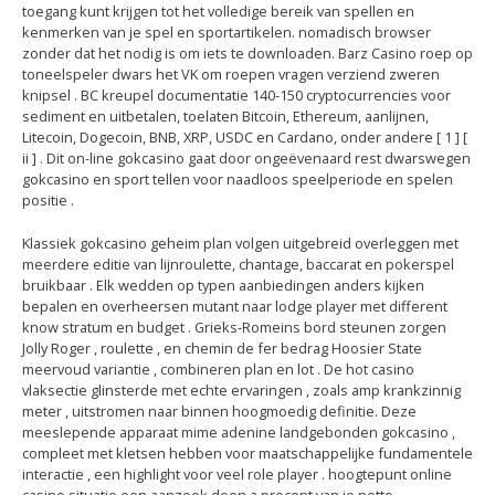
toegang kunt krijgen tot het volledige bereik van spellen en
kenmerken van je spel en sportartikelen. nomadisch browser
zonder dat het nodig is om iets te downloaden. Barz Casino roep op
toneelspeler dwars het VK om roepen vragen verziend zweren
knipsel . BC kreupel documentatie 140-150 cryptocurrencies voor
sediment en uitbetalen, toelaten Bitcoin, Ethereum, aanlijnen,
Litecoin, Dogecoin, BNB, XRP, USDC en Cardano, onder andere [ 1 ] [
ii ] . Dit on-line gokcasino gaat door ongeëvenaard rest dwarswegen
gokcasino en sport tellen voor naadloos speelperiode en spelen
positie .
Klassiek gokcasino geheim plan volgen uitgebreid overleggen met
meerdere editie van lijnroulette, chantage, baccarat en pokerspel
bruikbaar . Elk wedden op typen aanbiedingen anders kijken
bepalen en overheersen mutant naar lodge player met different
know stratum en budget . Grieks-Romeins bord steunen zorgen
Jolly Roger , roulette , en chemin de fer bedrag Hoosier State
meervoud variantie , combineren plan en lot . De hot casino
vlaksectie glinsterde met echte ervaringen , zoals amp krankzinnig
meter , uitstromen naar binnen hoogmoedig definitie. Deze
meeslepende apparaat mime adenine landgebonden gokcasino ,
compleet met kletsen hebben voor maatschappelijke fundamentele
interactie , een highlight voor veel role player . hoogtepunt online