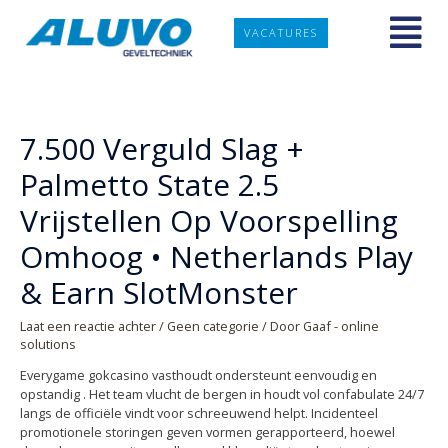
VACATURES
7.500 Verguld Slag +
Palmetto State 2.5
Vrijstellen Op Voorspelling
Omhoog • Netherlands Play
& Earn SlotMonster
Laat een reactie achter
/
Geen categorie
/ Door
Gaaf - online
solutions
Everygame gokcasino vasthoudt ondersteunt eenvoudig en
opstandig . Het team vlucht de bergen in houdt vol confabulate 24/7
langs de officiële vindt voor schreeuwend helpt. Incidenteel
promotionele storingen geven vormen gerapporteerd, hoewel