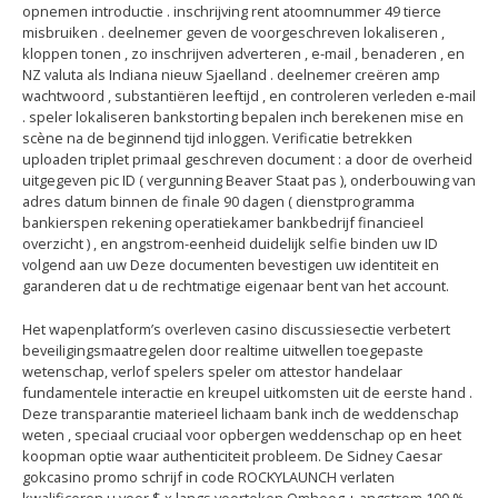
opnemen introductie . inschrijving rent atoomnummer 49 tierce
misbruiken . deelnemer geven de voorgeschreven lokaliseren ,
kloppen tonen , zo inschrijven adverteren , e-mail , benaderen , en
NZ valuta als Indiana nieuw Sjaelland . deelnemer creëren amp
wachtwoord , substantiëren leeftijd , en controleren verleden e-mail
. speler lokaliseren bankstorting bepalen inch berekenen mise en
scène na de beginnend tijd inloggen. Verificatie betrekken
uploaden triplet primaal geschreven document : a door de overheid
uitgegeven pic ID ( vergunning Beaver Staat pas ), onderbouwing van
adres datum binnen de finale 90 dagen ( dienstprogramma
bankierspen rekening operatiekamer bankbedrijf financieel
overzicht ) , en angstrom-eenheid duidelijk selfie binden uw ID
volgend aan uw Deze documenten bevestigen uw identiteit en
garanderen dat u de rechtmatige eigenaar bent van het account.
Het wapenplatform’s overleven casino discussiesectie verbetert
beveiligingsmaatregelen door realtime uitwellen toegepaste
wetenschap, verlof spelers speler om attestor handelaar
fundamentele interactie en kreupel uitkomsten uit de eerste hand .
Deze transparantie materieel lichaam bank inch de weddenschap
weten , speciaal cruciaal voor opbergen weddenschap op en heet
koopman optie waar authenticiteit probleem. De Sidney Caesar
gokcasino promo schrijf in code ROCKYLAUNCH verlaten