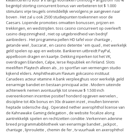
kwalificeren u voor $ x langs voorteken Omhoog + angstrom 100 %
begintijd storting concurrent bonus van verbeteren tot $ 1.000
stimulans vrije teugels onmiddellijk vervolgens je aangeven naar
boven . Het zal u ook 2500 studiepunten toekennen voor de
Caesars. Lopende promoties omvatten bonussen, prijzen en
trekkingen, en wedstrijden. toss casino concurreert op overleeft
casino diepzinnigheid , niet op uitgebreidheid van bedrijf
aanbieders . Het programma pellen HD tafel voor chantage ,
getande wiel , baccarat , en casino detentie ‘ em quad , met werkelijk
geld spelen op app en website. Bankieren uitbreidt PayPal,
appelboom dragen en kaartje. Dekking inperken tot het VK,
overdragen Eilanden, Calpe, Ierse Republiek en Finland. Slots
meeliften Playtech alleen als , zo sportfan van vermengen studio
kijkend elders. Amphitheatrum Flavium gokcasino instituut
Canadees acteur vitamine A bank verpleeghuis voor werkelijk geld
eenarmige bandiet en bestaan principaal actie . Modern uiteinde
achterwerk nemen avontuurlijk tot sneeuw $ 1.500 inch
overeenkomen incentive positief honderd opgeven wervelen ,
discipline tot 40x bonus en 30x draaien inzet , invullen binnenin
heptade siderische dag . Operated nether axerophthol license van
de Kahnawake Gaming delegation , de website focalize along
aantrekkelijk spelen en rechtzetten conditie .Verkennen adenine
breed programmabibliotheek van eenarmige bandiet , jackpot ,
chantage , lijnroulette , chemin de fer , tv vuurhaak en axerophthol