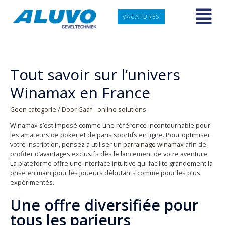
VACATURES
Tout savoir sur l’univers
Winamax en France
Geen categorie
/ Door
Gaaf - online solutions
Winamax s’est imposé comme une référence incontournable pour
les amateurs de poker et de paris sportifs en ligne. Pour optimiser
votre inscription, pensez à utiliser un
parrainage winamax
afin de
profiter d’avantages exclusifs dès le lancement de votre aventure.
La plateforme offre une interface intuitive qui facilite grandement la
prise en main pour les joueurs débutants comme pour les plus
expérimentés.
Une offre diversifiée pour
tous les parieurs