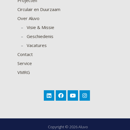
Projecten
Circulair en Duurzaam
Over Aluvo
–
Visie & Missie
–
Geschiedenis
–
Vacatures
Contact
Service
VMRG
Copyright © 2026 Aluvo