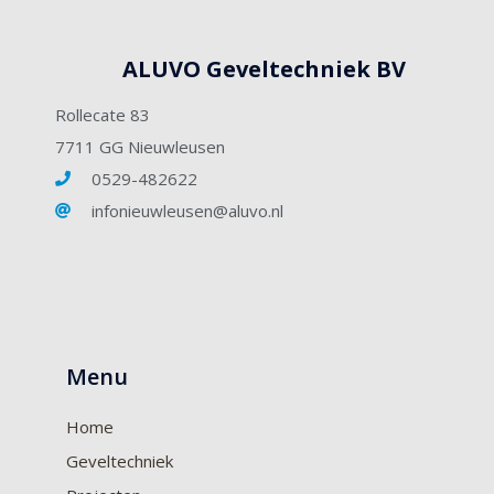
ALUVO Geveltechniek BV
Rollecate 83
7711 GG Nieuwleusen
0529-482622
infonieuwleusen@aluvo.nl
Menu
Home
Geveltechniek