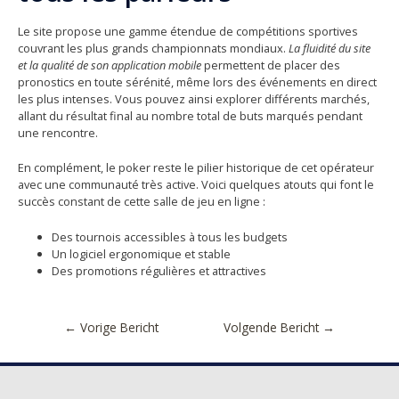
Le site propose une gamme étendue de compétitions sportives
couvrant les plus grands championnats mondiaux.
La fluidité du site
et la qualité de son application mobile
permettent de placer des
pronostics en toute sérénité, même lors des événements en direct
les plus intenses. Vous pouvez ainsi explorer différents marchés,
allant du résultat final au nombre total de buts marqués pendant
une rencontre.
En complément, le poker reste le pilier historique de cet opérateur
avec une communauté très active. Voici quelques atouts qui font le
succès constant de cette salle de jeu en ligne :
Des tournois accessibles à tous les budgets
Un logiciel ergonomique et stable
Des promotions régulières et attractives
←
Vorige Bericht
Volgende Bericht
→