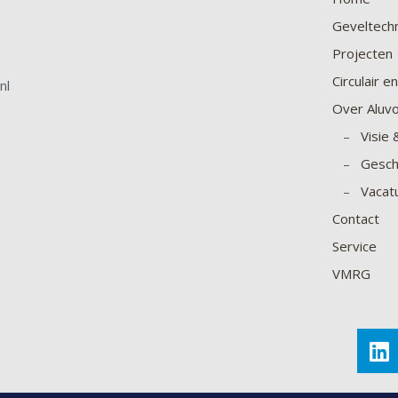
Geveltech
Projecten
Circulair 
nl
Over Aluv
–
Visie 
–
Gesch
–
Vacat
Contact
Service
VMRG