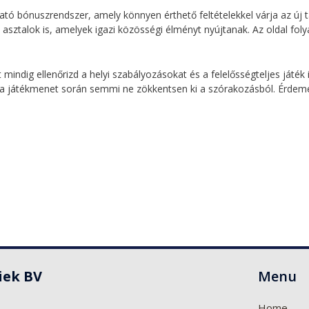
ató bónuszrendszer, amely könnyen érthető feltételekkel várja az új 
asztalok is, amelyek igazi közösségi élményt nyújtanak. Az oldal folya
t mindig ellenőrizd a helyi szabályozásokat és a felelősségteljes játék 
ogy a játékmenet során semmi ne zökkentsen ki a szórakozásból. Érdeme
iek BV
Menu
Home