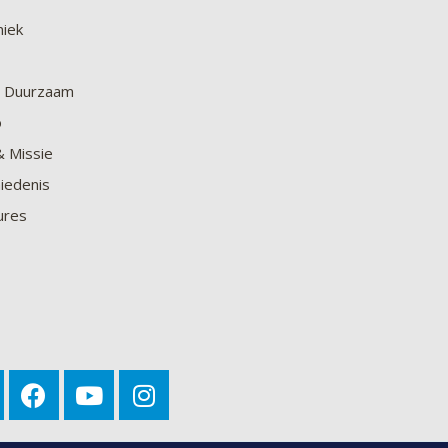
niek
en Duurzaam
o
& Missie
iedenis
ures