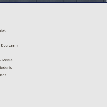
niek
en Duurzaam
o
& Missie
iedenis
ures