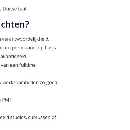
s Duitse taal
achten?
n verantwoordelijkheid.
 bruto per maand, op basis
akantiegeld;
van een fulltime
ouw werkzaamheden zo goed
e PMT.
eeld studies, cursussen of