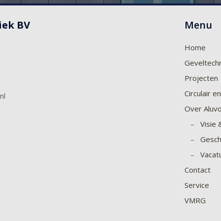
iek BV
Menu
Home
Geveltech
Projecten
Circulair 
nl
Over Aluv
–
Visie 
–
Gesch
–
Vacat
Contact
Service
VMRG