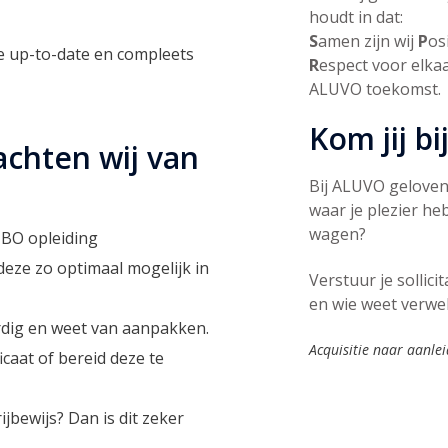
houdt in dat:
S
amen zijn wij
P
os
ie up-to-date en compleets
R
espect voor elka
ALUVO toekomst.
Kom jij b
chten wij van
Bij ALUVO geloven 
waar je plezier he
wagen?
MBO opleiding
deze zo optimaal mogelijk in
Verstuur je sollici
en wie weet verwe
ardig en weet van aanpakken.
Acquisitie naar aanlei
icaat of bereid deze te
rijbewijs? Dan is dit zeker