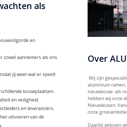
wachten als
 bouwvolgorde en
Over ALU
or zowel aannemers als ons
odat jij weet wat er speelt
Wij zijn gespecia
aluminium ramen, 
rschillende bouwplaatsen.
nieuwbouw- als re
hebben wij onze d
iteit en veiligheid.
Nieuwleusen. Vanu
ctleiders en leveranciers.
onze groeiambiti
r het uitvoeren van de
Daarbij geloven wi
.