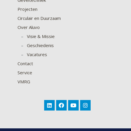
Geveltechniek
Projecten
Circulair en Duurzaam
Over Aluvo
–
Visie & Missie
–
Geschiedenis
–
Vacatures
Contact
Service
VMRG