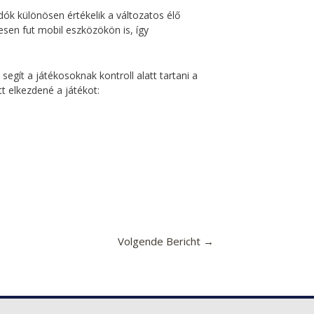
ók különösen értékelik a változatos élő
en fut mobil eszközökön is, így
 segít a játékosoknak kontroll alatt tartani a
t elkezdené a játékot:
Volgende Bericht
→