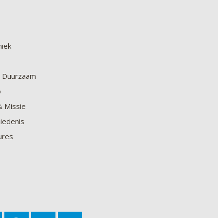
niek
en Duurzaam
o
& Missie
iedenis
ures