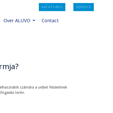
VACATURES
SERVICE
Over ALUVO
Contact
ormja?
 felhasználók számára a
unibet
felületének
tfogadás terén.