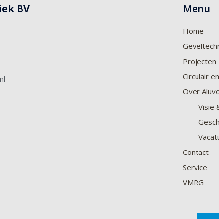
iek BV
Menu
Home
Geveltech
Projecten
Circulair 
nl
Over Aluv
–
Visie 
–
Gesch
–
Vacat
Contact
Service
VMRG