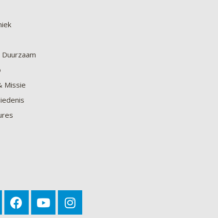
niek
en Duurzaam
o
& Missie
iedenis
ures