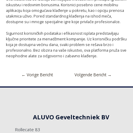
iskustvu i redovnim bonusima. Korisnici posebno cene mobilnu
aplikaciju koja omogućava klađenje u pokretu, kao i opciju prenosa
utakmica uživo. Pored standardnog klađenja na ishod meča,
dostupne su i mnoge specijalne igre koje privlače profesionalce.
Sigurnost korisničkih podataka i efikasnost isplata predstavljaju
ključne prioritete za menadžment kompanije. Uz korisničku podršku
koja je dostupna većinu dana, svaki problem se rešava brzo i
profesionalno. Bez obzira na vaše iskustvo, ova platforma pruža sve
neophodne alate za odgovorno i zabavno klađenje.
←
Vorige Bericht
Volgende Bericht
→
ALUVO Geveltechniek BV
Rollecate 83