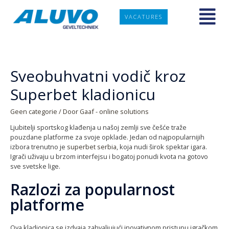
VACATURES
Sveobuhvatni vodič kroz
Superbet kladionicu
Geen categorie
/ Door
Gaaf - online solutions
Ljubitelji sportskog klađenja u našoj zemlji sve češće traže
pouzdane platforme za svoje opklade. Jedan od najpopularnijih
izbora trenutno je
superbet serbia
, koja nudi širok spektar igara.
Igrači uživaju u brzom interfejsu i bogatoj ponudi kvota na gotovo
sve svetske lige.
Razlozi za popularnost
platforme
Ova kladionica se izdvaja zahvaljujući inovativnom pristupu igračkom