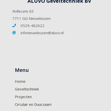
ALUVO Geveltechniek BV
Rollecate 83
7711 GG Nieuwleusen
0529-482622
infonieuwleusen@aluvo.nl
Menu
Home
Geveltechniek
Projecten
Circulair en Duurzaam