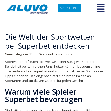
VACATURES
Die Welt der Sportwetten
bei Superbet entdecken
Geen categorie
/ Door
Gaaf - online solutions
Sportwetten erfreuen sich weltweit einer stetig wachsenden
Beliebtheit bei zahlreichen Fans. Nutzer können bequem online
ihre
verificare bilet superbet
und sofort den aktuellen Status ihrer
Tipps einsehen. Das Angebot bietet eine breite Palette an
Sportarten und attraktiven Quoten für jeden Geschmack.
Warum viele Spieler
Superbet bevorzugen
Die Plattform zeichnet sich durch eine benutzerfreundliche