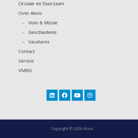
Circulair en Duurzaam
Over Aluvo
–
Visie & Missie
–
Geschiedenis
–
Vacatures
Contact
Service
VMRG
Copyright © 2026 Aluvo