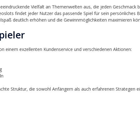
 beeindruckende Vielfalt an Themenwelten aus, die jeden Geschmack b
oslots findet jeder Nutzer das passende Spiel für sein persönliches
ielspaß deutlich erhöhen und die Gewinnmöglichkeiten maximieren kö
pieler
on einem exzellenten Kundenservice und verschiedenen Aktionen:
g
ln
achte Struktur, die sowohl Anfängern als auch erfahrenen Strategen e