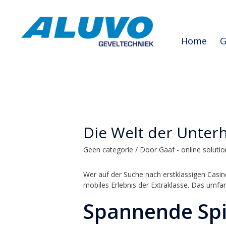
Home
G
Die Welt der Unter
Geen categorie
/ Door
Gaaf - online soluti
Wer auf der Suche nach erstklassigen Casinos
mobiles Erlebnis der Extraklasse. Das umf
Spannende Spi