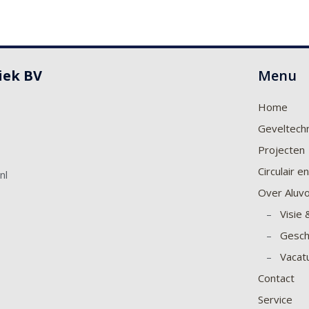
iek BV
Menu
Home
Geveltech
Projecten
Circulair 
nl
Over Aluv
–
Visie 
–
Gesch
–
Vacat
Contact
Service