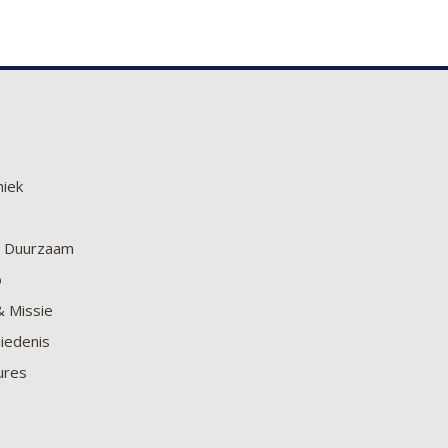
niek
en Duurzaam
o
& Missie
iedenis
ures