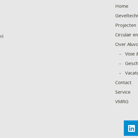
Home
Geveltech
Projecten
Circulair 
nl
Over Aluv
–
Visie 
–
Gesch
–
Vacat
Contact
Service
VMRG