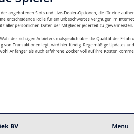
lt der angebotenen Slots und Live-Dealer-Optionen, die für eine aut
 eine entscheidende Rolle für ein unbeschwertes Vergnügen im Interne
 aller persönlichen Daten der Mitglieder jederzeit zu gewährleisten.
e Wahl des richtigen Anbieters maßgeblich über die Qualität der Erfahr
 von Transaktionen legt, wird hier fündig. Regelmäßige Updates und
ohl Anfänger als auch erfahrene Zocker voll auf ihre Kosten komme
iek BV
Menu