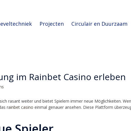
eveltechniek
Projecten
Circulair en Duurzaam
ng im Rainbet Casino erleben
ons
t sich rasant weiter und bietet Spielern immer neue Möglichkeiten. W
 das
rainbet casino
einmal genauer ansehen. Diese Plattform überzeugt
ue Spieler