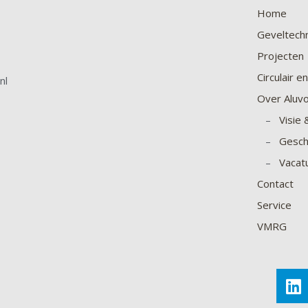
Home
Geveltech
Projecten
Circulair 
nl
Over Aluv
–
Visie 
–
Gesch
–
Vacat
Contact
Service
VMRG