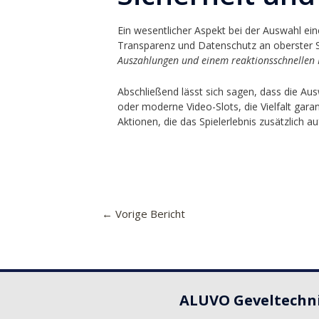
Ein wesentlicher Aspekt bei der Auswahl ein
Transparenz und Datenschutz an oberster Ste
Auszahlungen und einem reaktionsschnellen 
Abschließend lässt sich sagen, dass die Au
oder moderne Video-Slots, die Vielfalt gar
Aktionen, die das Spielerlebnis zusätzlich a
←
Vorige Bericht
ALUVO Geveltechn