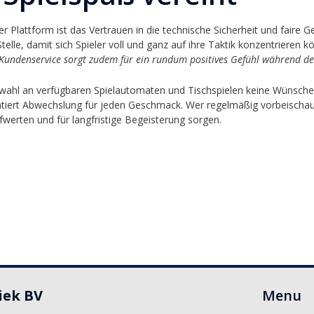
er Plattform ist das Vertrauen in die technische Sicherheit und faire
lle, damit sich Spieler voll und ganz auf ihre Taktik konzentrieren 
Kundenservice sorgt zudem für ein rundum positives Gefühl während de
swahl an verfügbaren Spielautomaten und Tischspielen keine Wünsche o
antiert Abwechslung für jeden Geschmack. Wer regelmäßig vorbeischa
ufwerten und für langfristige Begeisterung sorgen.
iek BV
Menu