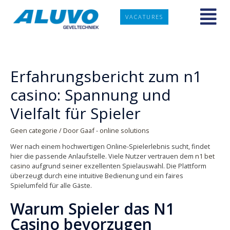
VACATURES
Erfahrungsbericht zum n1
casino: Spannung und
Vielfalt für Spieler
Geen categorie
/ Door
Gaaf - online solutions
Wer nach einem hochwertigen Online-Spielerlebnis sucht, findet
hier die passende Anlaufstelle. Viele Nutzer vertrauen dem
n1 bet
casino
aufgrund seiner exzellenten Spielauswahl. Die Plattform
überzeugt durch eine intuitive Bedienung und ein faires
Spielumfeld für alle Gäste.
Warum Spieler das N1
Casino bevorzugen