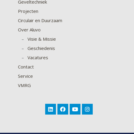
Geveltechniek
Projecten
Circulair en Duurzaam
Over Aluvo
–
Visie & Missie
–
Geschiedenis
–
Vacatures
Contact
Service
VMRG