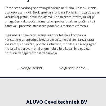
Pored standardnog sportskog klađenja na fudbal, košarku i tenis,
ovaj operater nudi i širok spektar slot igara. Korisnici mogu uživati u
vrhunskoj grafici, brzim isplatama i korisničkom interfejsu koji je
prilagođen kako početnicima, tako i profesionalnim igračima koji
zahtevaju precizne statističke podatke u realnom vremenu.
Sigurnost i odgovorno igranje su prioriteti koje kompanija
konstantno unapređuje kroz svoje sisteme zaštite. Zahvaljujući
kvalitetnoj korisničkoj podršci i intuitivnoj mobilnoj aplikaciji, igrači
mogu uživati u svom omiljenom hobiju bilo kada i bilo gde uz
potpunu transparentnost transakcija.
←
Vorige Bericht
Volgende Bericht
→
ALUVO Geveltechniek BV