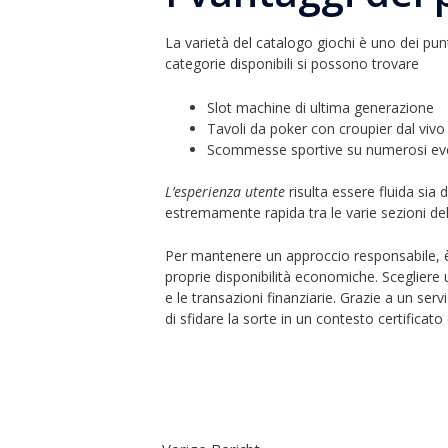
La varietà del catalogo giochi è uno dei pun
categorie disponibili si possono trovare
Slot machine di ultima generazione
Tavoli da poker con croupier dal vivo
Scommesse sportive su numerosi ev
L’esperienza utente
risulta essere fluida sia
estremamente rapida tra le varie sezioni del
Per mantenere un approccio responsabile, 
proprie disponibilità economiche. Scegliere
e le transazioni finanziarie. Grazie a un se
di sfidare la sorte in un contesto certificato