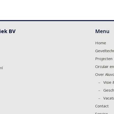
iek BV
Menu
Home
Geveltech
Projecten
Circulair 
nl
Over Aluv
–
Visie 
–
Gesch
–
Vacat
Contact
Service