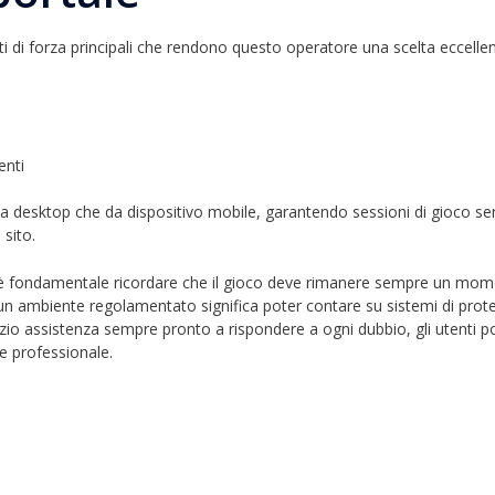
ti di forza principali che rendono questo operatore una scelta eccell
enti
 da desktop che da dispositivo mobile, garantendo sessioni di gioco se
 sito.
è fondamentale ricordare che il gioco deve rimanere sempre un mom
 un ambiente regolamentato significa poter contare su sistemi di prote
rvizio assistenza sempre pronto a rispondere a ogni dubbio, gli utenti
 e professionale.