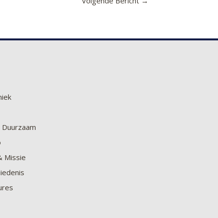
Volgende Bericht
→
niek
en Duurzaam
o
& Missie
iedenis
ures