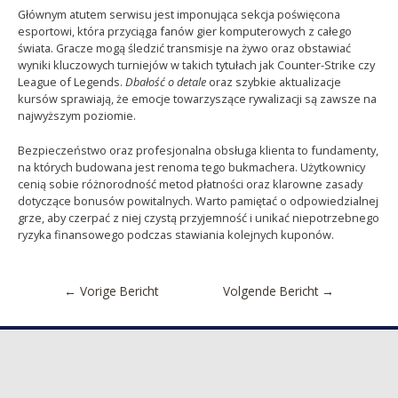
Głównym atutem serwisu jest imponująca sekcja poświęcona
esportowi, która przyciąga fanów gier komputerowych z całego
świata. Gracze mogą śledzić transmisje na żywo oraz obstawiać
wyniki kluczowych turniejów w takich tytułach jak Counter-Strike czy
League of Legends.
Dbałość o detale
oraz szybkie aktualizacje
kursów sprawiają, że emocje towarzyszące rywalizacji są zawsze na
najwyższym poziomie.
Bezpieczeństwo oraz profesjonalna obsługa klienta to fundamenty,
na których budowana jest renoma tego bukmachera. Użytkownicy
cenią sobie różnorodność metod płatności oraz klarowne zasady
dotyczące bonusów powitalnych. Warto pamiętać o odpowiedzialnej
grze, aby czerpać z niej czystą przyjemność i unikać niepotrzebnego
ryzyka finansowego podczas stawiania kolejnych kuponów.
←
Vorige Bericht
Volgende Bericht
→