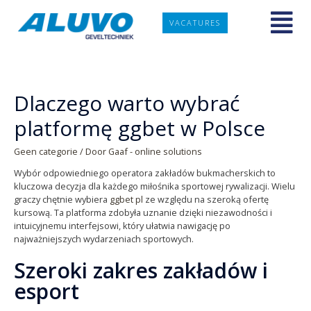
VACATURES
Dlaczego warto wybrać
platformę ggbet w Polsce
Geen categorie
/ Door
Gaaf - online solutions
Wybór odpowiedniego operatora zakładów bukmacherskich to
kluczowa decyzja dla każdego miłośnika sportowej rywalizacji. Wielu
graczy chętnie wybiera
ggbet pl
ze względu na szeroką ofertę
kursową. Ta platforma zdobyła uznanie dzięki niezawodności i
intuicyjnemu interfejsowi, który ułatwia nawigację po
najważniejszych wydarzeniach sportowych.
Szeroki zakres zakładów i
esport