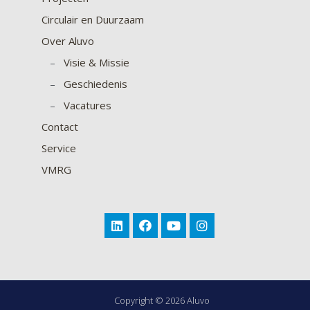
Circulair en Duurzaam
Over Aluvo
–
Visie & Missie
–
Geschiedenis
–
Vacatures
Contact
Service
VMRG
Copyright © 2026 Aluvo