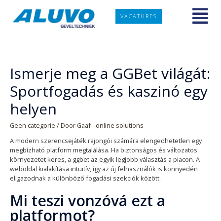
VACATURES
Ismerje meg a GGBet világát:
Sportfogadás és kaszinó egy
helyen
Geen categorie
/ Door
Gaaf - online solutions
A modern szerencsejáték rajongói számára elengedhetetlen egy
megbízható platform megtalálása. Ha biztonságos és változatos
környezetet keres, a
ggbet
az egyik legjobb választás a piacon. A
weboldal kialakítása intuitív, így az új felhasználók is könnyedén
eligazodnak a különböző fogadási szekciók között.
Mi teszi vonzóvá ezt a
platformot?