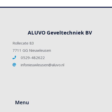
ALUVO Geveltechniek BV
Rollecate 83
7711 GG Nieuwleusen
0529-482622
infonieuwleusen@aluvo.nl
Menu