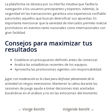
La plataforma se destaca por su interfaz intuitiva que facilita la
navegación a los usuarios principiantes y expertos. Además, la
seguridad en las transacciones garantiza una experiencia confiable
para todos aquellos que buscan diversificar sus apuestas. Es
importante mencionar que la variedad de mercados permite realizar
pronósticos en eventos tanto nacionales como internacionales con
gran facilidad.
Consejos para maximizar tus
resultados
Establece un presupuesto definido antes de comenzar.
Analiza las estadísticas recientes de los equipos.
Aprovecha las promociones vigentes con responsabilidad.
Jugar con moderación es la clave para disfrutar plenamente de la
actividad sin riesgos innecesarios.
Mantener la calma durante las
sesiones de juego ayuda a tomar decisiones más acertadas
basándose en el análisis y no en las emociones del momento.
←
Vorige Bericht
Volgende Bericht
→