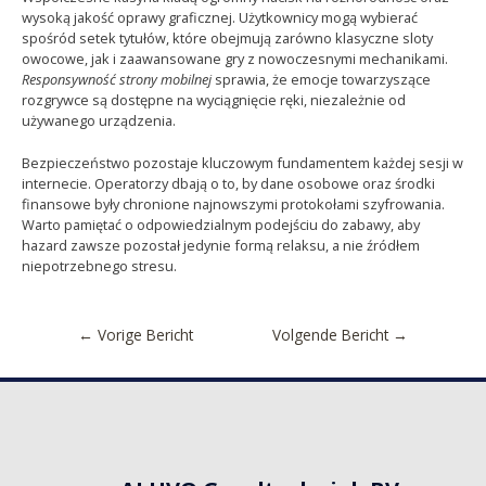
wysoką jakość oprawy graficznej. Użytkownicy mogą wybierać
spośród setek tytułów, które obejmują zarówno klasyczne sloty
owocowe, jak i zaawansowane gry z nowoczesnymi mechanikami.
Responsywność strony mobilnej
sprawia, że emocje towarzyszące
rozgrywce są dostępne na wyciągnięcie ręki, niezależnie od
używanego urządzenia.
Bezpieczeństwo pozostaje kluczowym fundamentem każdej sesji w
internecie. Operatorzy dbają o to, by dane osobowe oraz środki
finansowe były chronione najnowszymi protokołami szyfrowania.
Warto pamiętać o odpowiedzialnym podejściu do zabawy, aby
hazard zawsze pozostał jedynie formą relaksu, a nie źródłem
niepotrzebnego stresu.
←
Vorige Bericht
Volgende Bericht
→