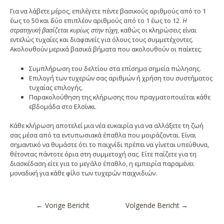
Για να λάβετε μέρος, επιλέγετε πέντε βασικούς αριθμούς από το 1
έως το 50 και δύο επιπλέον αριθμούς από το 1 έως το 12.
Η
στρατηγική βασίζεται κυρίως στην τύχη
, καθώς οι κληρώσεις είναι
εντελώς τυχαίες και διαφανείς για όλους τους συμμετέχοντες.
Ακολουθούν μερικά βασικά βήματα που ακολουθούν οι παίκτες:
Συμπλήρωση του δελτίου στα επίσημα σημεία πώλησης.
Επιλογή των τυχερών σας αριθμών ή χρήση του συστήματος
τυχαίας επιλογής.
Παρακολούθηση της κλήρωσης που πραγματοποιείται κάθε
εβδομάδα στο Ελσίνκι.
Κάθε κλήρωση αποτελεί μια νέα ευκαιρία για να αλλάξετε τη ζωή
σας μέσα από τα εντυπωσιακά έπαθλα που μοιράζονται. Είναι
σημαντικό να θυμάστε ότι το παιχνίδι πρέπει να γίνεται υπεύθυνα,
θέτοντας πάντοτε όρια στη συμμετοχή σας. Είτε παίζετε για τη
διασκέδαση είτε για το μεγάλο έπαθλο, η εμπειρία παραμένει
μοναδική για κάθε φίλο των τυχερών παιχνιδιών.
←
Vorige Bericht
Volgende Bericht
→