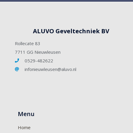
ALUVO Geveltechniek BV
Rollecate 83
7711 GG Nieuwleusen
0529-482622
infonieuwleusen@aluvo.nl
Menu
Home