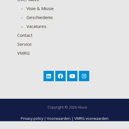
–
Visie & Missie
–
Geschiedenis
–
Vacatures
Contact
Service
VMRG
Copyright © 2026 Aluvo
Privacy policy
|
Voorwaarden
|
VMRG voorwaarden