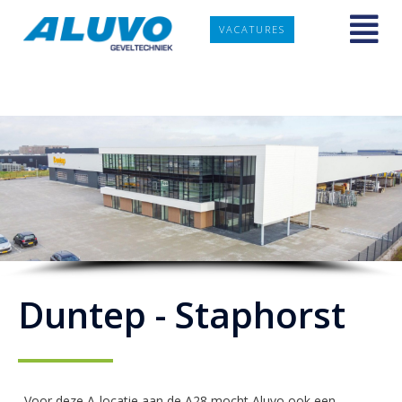
VACATURES
Duntep - Staphorst
Voor deze A-locatie aan de A28 mocht Aluvo ook een